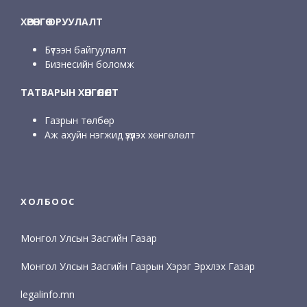
ХӨРӨНГӨ ОРУУЛАЛТ
Бүтээн байгуулалт
Бизнесийн боломж
ТАТВАРЫН ХӨНГӨЛӨЛТ
Газрын төлбөр
Аж ахуйн нэгжид үзүүлэх хөнгөлөлт
ХОЛБООС
Монгол Улсын Засгийн Газар
Монгол Улсын Засгийн Газрын Хэрэг Эрхлэх Газар
legalinfo.mn