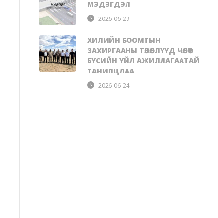
МЭДЭГДЭЛ
2026-06-29
ХИЛИЙН БООМТЫН
ЗАХИРГААНЫ ТӨЛӨӨЛЛҮҮД ЧӨЛӨӨТ
БҮСИЙН ҮЙЛ АЖИЛЛАГААТАЙ
ТАНИЛЦЛАА
2026-06-24