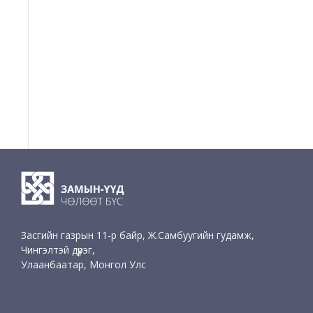
Засгийн газрын 11-р байр, Ж.Самбуугийн гудамж,
Чингэлтэй дүүрэг,
Улаанбаатар, Монгол Улс