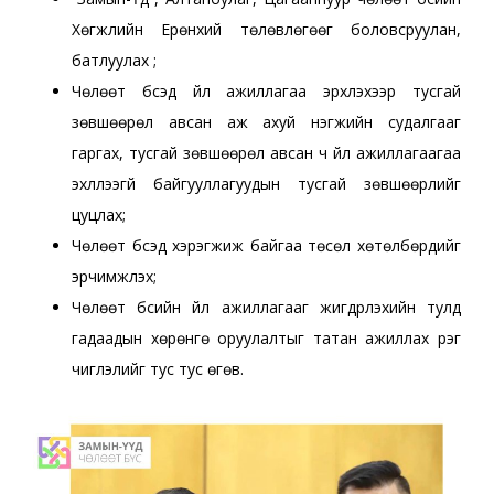
Хөгжлийн Ерөнхий төлөвлөгөөг боловсруулан,
батлуулах ;
Чөлөөт бүсэд үйл ажиллагаа эрхлэхээр тусгай
зөвшөөрөл авсан аж ахуй нэгжийн судалгааг
гаргах, тусгай зөвшөөрөл авсан ч үйл ажиллагаагаа
эхлүүлээгүй байгууллагуудын тусгай зөвшөөрлийг
цуцлах;
Чөлөөт бүсэд хэрэгжиж байгаа төсөл хөтөлбөрүүдийг
эрчимжүүлэх;
Чөлөөт бүсийн үйл ажиллагааг жигдрүүлэхийн тулд
гадаадын хөрөнгө оруулалтыг татан ажиллах үүрэг
чиглэлийг тус тус өгөв.