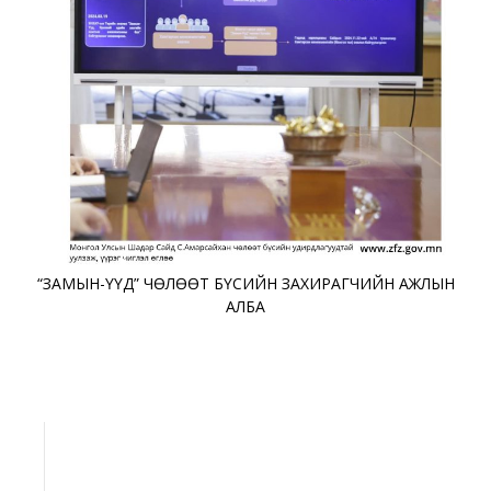
“ЗАМЫН-ҮҮД” ЧӨЛӨӨТ БҮСИЙН ЗАХИРАГЧИЙН АЖЛЫН
АЛБА