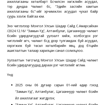
ажиллагааны хөтөлбөрт Бүсчилсэн хөгжлийн асуудал,
тэр дундаа Чөлөөт бүс, “Эдийн засгийн хамтын
ажиллагааны бүс”-ийг эрчимжүүлэх асуудал чухал байр
суурь эзэлж байгаа юм.
Энэ чиглэлээр Монгол Улсын Шадар Сайд С.Амарсайхан
/2024.12.16/ “Замын-Үүд”, Алтанбулаг, Цагааннуур чөлөөт
бүсийн удирдлагуудтай уулзалт хийж, холбогдох үүрэг
чиглэлийг өгч, чөлөөт бүсүүд дээр тулгамдаж буй асуудал,
хэрэгжиж буй төсөл хөтөлбөрийн явц, дэд бүтцийн
ашиглалтын талаар харилцан санал солилцлоо.
Уулзалтын төгсгөлд Монгол Улсын Шадар Сайд чөлөөт
бүсийн удирдлагуудад дараах үүрэг чиглэлийг өглөө.
Үүнд:
2025 оны 06 дугаар сарын 01-ний өдөр гэхэд
“Замын-Үүд”, Алтанбулаг, Цагааннуур чөлөөт бүсийн
үйл ажиллагааг жигдрүүлэх;
”Замын-Үүд”, Алтанбулаг, Цагааннуур чөлөөт бүсийн