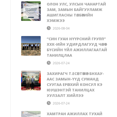
ОЛОН УЛС, УЛСЫН ЧАНАРТАЙ
ЗАМ, ЗАМЫН БАЙГУУЛАМЖ
АШИГЛАСНЫ ТӨЛБӨРИЙН
ХЭМЖЭЭ
2026-08-04
“СИН ГУАН НҮҮРСНИЙ ГРУПП”
ХХК-ИЙН УДИРДЛАГУУД ЧӨЛӨӨТ
БҮСИЙН ҮЙЛ АЖИЛЛАГААТАЙ
ТАНИЛЦЛАА
2026-07-24
ЗАХИРАГЧ Т.ЕСӨНТӨМӨР БНХАУ-
ААС ЗАМЫН-ҮҮД СУМАНД
СУУГАА ЕРӨНХИЙ КОНСУЛ КЭ
ЮУШЭНТЭЙ ТАНИЛЦАХ
УУЛЗАЛТ ХИЙЛЭЭ
2026-07-24
ХАМТРАН АЖИЛЛАХ ТУХАЙ