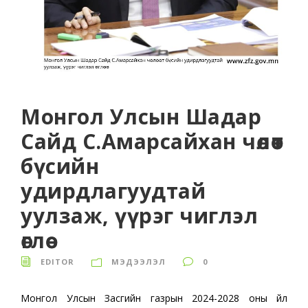
Монгол Улсын Шадар
Сайд С.Амарсайхан чөлөөт
бүсийн
удирдлагуудтай
уулзаж, үүрэг чиглэл
өглөө
EDITOR
МЭДЭЭЛЭЛ
0
Монгол Улсын Засгийн газрын 2024-2028 оны үйл