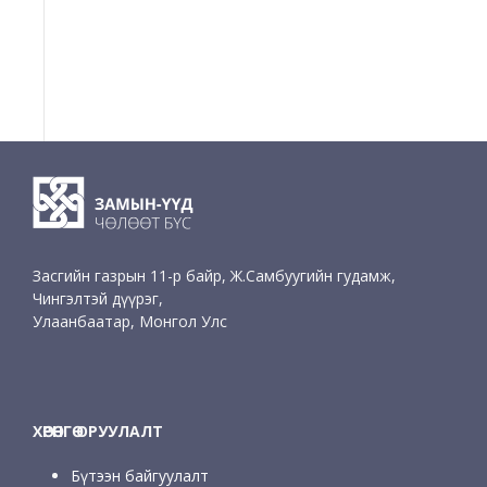
Засгийн газрын 11-р байр, Ж.Самбуугийн гудамж,
Чингэлтэй дүүрэг,
Улаанбаатар, Монгол Улс
ХӨРӨНГӨ ОРУУЛАЛТ
Бүтээн байгуулалт