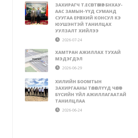
ЗАХИРАГЧ Т.ЕСӨНТӨМӨР БНХАУ-
ААС ЗАМЫН-ҮҮД СУМАНД
СУУГАА ЕРӨНХИЙ КОНСУЛ КЭ
ЮУШЭНТЭЙ ТАНИЛЦАХ
УУЛЗАЛТ ХИЙЛЭЭ
2026-07-24
ХАМТРАН АЖИЛЛАХ ТУХАЙ
МЭДЭГДЭЛ
2026-06-29
ХИЛИЙН БООМТЫН
ЗАХИРГААНЫ ТӨЛӨӨЛЛҮҮД ЧӨЛӨӨТ
БҮСИЙН ҮЙЛ АЖИЛЛАГААТАЙ
ТАНИЛЦЛАА
2026-06-24