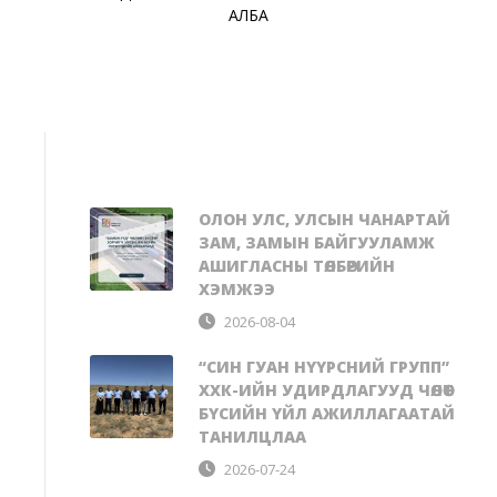
АЛБА
ОЛОН УЛС, УЛСЫН ЧАНАРТАЙ
ЗАМ, ЗАМЫН БАЙГУУЛАМЖ
АШИГЛАСНЫ ТӨЛБӨРИЙН
ХЭМЖЭЭ
2026-08-04
“СИН ГУАН НҮҮРСНИЙ ГРУПП”
ХХК-ИЙН УДИРДЛАГУУД ЧӨЛӨӨТ
БҮСИЙН ҮЙЛ АЖИЛЛАГААТАЙ
ТАНИЛЦЛАА
2026-07-24