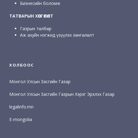
Бизнесийн боломж
ТАТВАРЫН ХӨНГӨЛӨЛТ
Газрын төлбөр
Аж ахуйн нэгжид үзүүлэх хөнгөлөлт
ХОЛБООС
Монгол Улсын Засгийн Газар
Монгол Улсын Засгийн Газрын Хэрэг Эрхлэх Газар
legalinfo.mn
E-mongolia