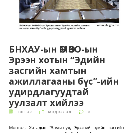
БНХАУ-ын ӨМӨЗО-ын
Эрээн хотын “Эдийн
засгийн хамтын
ажиллагааны бүс”-ийн
удирдлагуудтай
уулзалт хийлээ
EDITOR
МЭДЭЭЛЭЛ
0
Монгол, Хятадын “Замын-Үүд, Эрээний эдийн засгийн