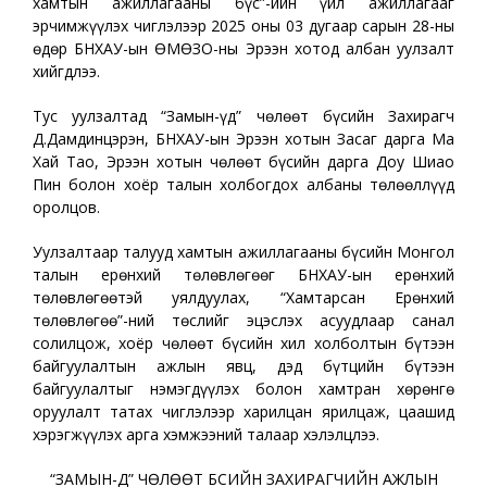
хамтын ажиллагааны бүс”-ийн үйл ажиллагааг
эрчимжүүлэх чиглэлээр 2025 оны 03 дугаар сарын 28-ны
өдөр БНХАУ-ын ӨМӨЗО-ны Эрээн хотод албан уулзалт
хийгдлээ.
Тус уулзалтад “Замын-Үүд” чөлөөт бүсийн Захирагч
Д.Дамдинцэрэн, БНХАУ-ын Эрээн хотын Засаг дарга Ма
Хай Тао, Эрээн хотын чөлөөт бүсийн дарга Доу Шиао
Пин болон хоёр талын холбогдох албаны төлөөллүүд
оролцов.
Уулзалтаар талууд хамтын ажиллагааны бүсийн Монгол
талын ерөнхий төлөвлөгөөг БНХАУ-ын ерөнхий
төлөвлөгөөтэй уялдуулах, “Хамтарсан Ерөнхий
төлөвлөгөө”-ний төслийг эцэслэх асуудлаар санал
солилцож, хоёр чөлөөт бүсийн хил холболтын бүтээн
байгуулалтын ажлын явц, дэд бүтцийн бүтээн
байгуулалтыг нэмэгдүүлэх болон хамтран хөрөнгө
оруулалт татах чиглэлээр харилцан ярилцаж, цаашид
хэрэгжүүлэх арга хэмжээний талаар хэлэлцлээ.
“ЗАМЫН-ҮҮД” ЧӨЛӨӨТ БҮСИЙН ЗАХИРАГЧИЙН АЖЛЫН