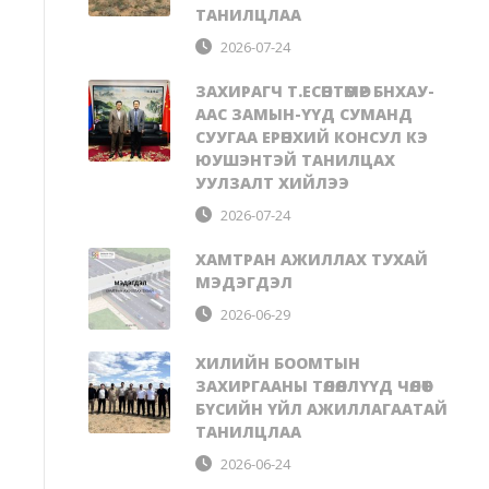
ТАНИЛЦЛАА
2026-07-24
ЗАХИРАГЧ Т.ЕСӨНТӨМӨР БНХАУ-
ААС ЗАМЫН-ҮҮД СУМАНД
СУУГАА ЕРӨНХИЙ КОНСУЛ КЭ
ЮУШЭНТЭЙ ТАНИЛЦАХ
УУЛЗАЛТ ХИЙЛЭЭ
2026-07-24
ХАМТРАН АЖИЛЛАХ ТУХАЙ
МЭДЭГДЭЛ
2026-06-29
ХИЛИЙН БООМТЫН
ЗАХИРГААНЫ ТӨЛӨӨЛЛҮҮД ЧӨЛӨӨТ
БҮСИЙН ҮЙЛ АЖИЛЛАГААТАЙ
ТАНИЛЦЛАА
2026-06-24