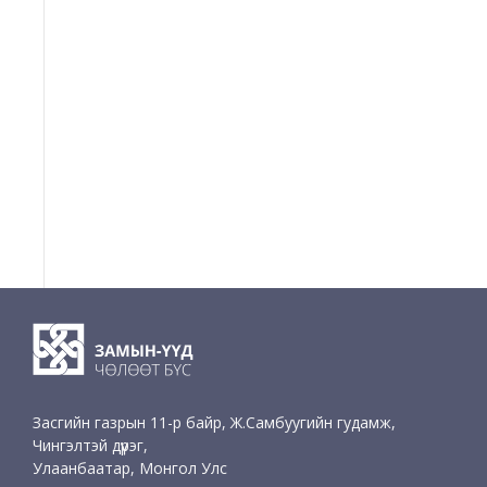
Засгийн газрын 11-р байр, Ж.Самбуугийн гудамж,
Чингэлтэй дүүрэг,
Улаанбаатар, Монгол Улс