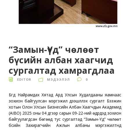
“Замын-Үүд” чөлөөт
бүсийн албан хаагчид
сургалтад хамрагдлаа
EDITOR
МЭДЭЭЛЭЛ
0
Бүгд Найрамдах Хятад Ард Улсын Худалдааны яамнаас
зохион байгуулсан мэргэжил дээшлүүлэх сургалт Бээжин
хотын Олон Улсын Бизнесийн Албан Хаагчдын Академид
(AIBO) 2025 оны 04 дүгээр сарын 09-22-ний өдрүүдэд зохион
байгуулагдсан бөгөөд тус сургалтад “Замын-Үүд” чөлөөт
бүсийн Захирагчийн Ажлын албаны мэргэжилтнүүд