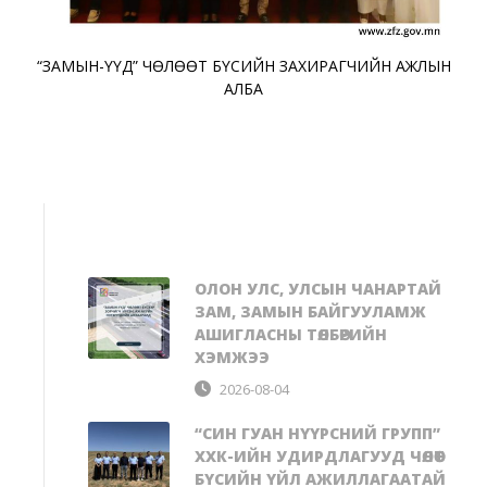
“ЗАМЫН-ҮҮД” ЧӨЛӨӨТ БҮСИЙН ЗАХИРАГЧИЙН АЖЛЫН
АЛБА
ОЛОН УЛС, УЛСЫН ЧАНАРТАЙ
ЗАМ, ЗАМЫН БАЙГУУЛАМЖ
АШИГЛАСНЫ ТӨЛБӨРИЙН
ХЭМЖЭЭ
2026-08-04
“СИН ГУАН НҮҮРСНИЙ ГРУПП”
ХХК-ИЙН УДИРДЛАГУУД ЧӨЛӨӨТ
БҮСИЙН ҮЙЛ АЖИЛЛАГААТАЙ