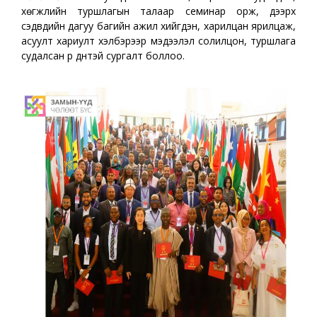
хөгжлийн туршлагын талаар семинар орж, дээрх
сэдвүүдийн дагуу багийн ажил хийгдэн, харилцан ярилцаж,
асуулт хариулт хэлбэрээр мэдээлэл солилцон, туршлага
судалсан үр дүнтэй сургалт боллоо.