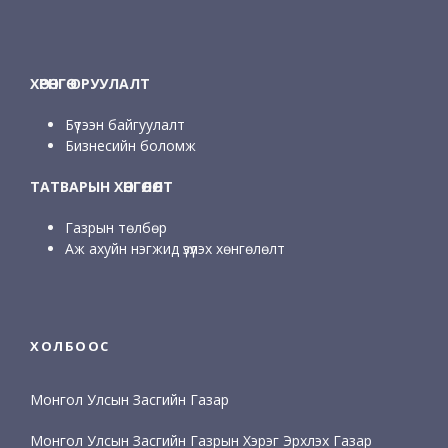
ХӨРӨНГӨ ОРУУЛАЛТ
Бүтээн байгуулалт
Бизнесийн боломж
ТАТВАРЫН ХӨНГӨЛӨЛТ
Газрын төлбөр
Аж ахуйн нэгжид үзүүлэх хөнгөлөлт
ХОЛБООС
Монгол Улсын Засгийн Газар
Монгол Улсын Засгийн Газрын Хэрэг Эрхлэх Газар