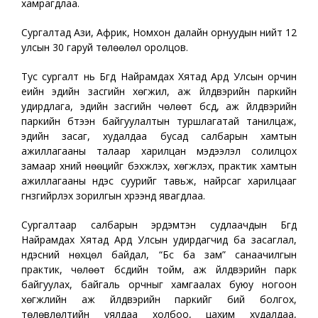
хамрагдлаа.
Сургалтад Ази, Африк, Номхон далайн орнуудын нийт 12
улсын 30 гаруй төлөөлөл оролцов.
Тус сургалт нь Бүгд Найрамдах Хятад Ард Улсын орчин
үеийн эдийн засгийн хөгжил, аж үйлдвэрийн паркийн
удирдлага, эдийн засгийн чөлөөт бүсүүд, аж үйлдвэрийн
паркийн бүтээн байгуулалтын туршлагатай танилцаж,
эдийн засаг, худалдаа бусад салбарын хамтын
ажиллагааны талаар харилцан мэдээлэл солилцох
замаар хүний нөөцийг бэхжүүлэх, хөгжүүлэх, практик хамтын
ажиллагааны үндэс суурийг тавьж, найрсаг харилцааг
гүнзгийрүүлэх зорилгын хүрээнд явагдлаа.
Сургалтаар салбарын эрдэмтэн судлаачдын Бүгд
Найрамдах Хятад Ард Улсын удирдагчид ба засаглал,
үндэсний нөхцөл байдал, “Бүс ба зам” санаачилгын
практик, чөлөөт бүсүүдийн тойм, аж үйлдвэрийн парк
байгуулах, байгаль орчныг хамгаалах буюу ногоон
хөгжлийн аж үйлдвэрийн паркийг бий болгох,
төлөвлөлтийн уялдаа холбоо, цахим худалдаа,