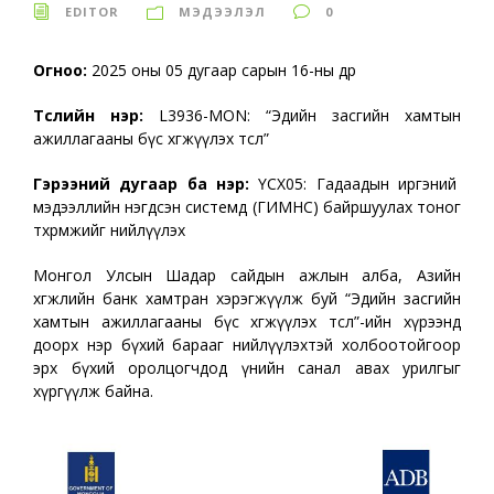
EDITOR
МЭДЭЭЛЭЛ
0
Огноо:
2025 оны 05 дугаар сарын 16-ны өдөр
Төслийн нэр:
L3936-MON: “Эдийн засгийн хамтын
ажиллагааны бүс хөгжүүлэх төсөл”
Гэрээний дугаар ба нэр:
ҮСХ05: Гадаадын иргэний
мэдээллийн нэгдсэн системд (ГИМНС) байршуулах тоног
төхөөрөмжийг нийлүүлэх
Монгол Улсын Шадар сайдын ажлын алба, Азийн
хөгжлийн банк хамтран хэрэгжүүлж буй “Эдийн засгийн
хамтын ажиллагааны бүс хөгжүүлэх төсөл”-ийн хүрээнд
доорх нэр бүхий барааг нийлүүлэхтэй холбоотойгоор
эрх бүхий оролцогчдод үнийн санал авах урилгыг
хүргүүлж байна.