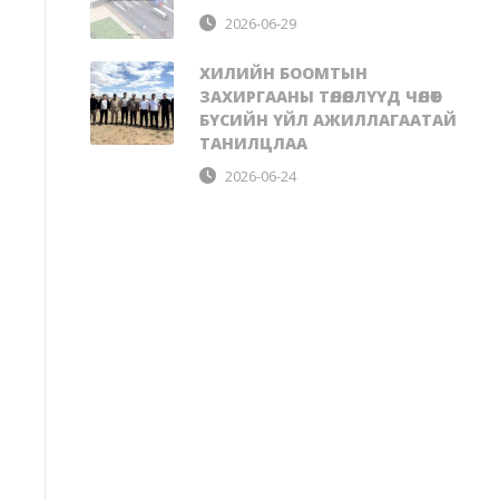
2026-06-29
ХИЛИЙН БООМТЫН
ЗАХИРГААНЫ ТӨЛӨӨЛЛҮҮД ЧӨЛӨӨТ
БҮСИЙН ҮЙЛ АЖИЛЛАГААТАЙ
ТАНИЛЦЛАА
2026-06-24