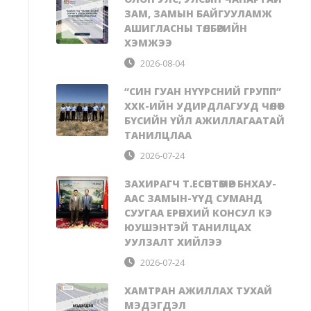
ЗАМ, ЗАМЫН БАЙГУУЛАМЖ
АШИГЛАСНЫ ТӨЛБӨРИЙН
ХЭМЖЭЭ
2026-08-04
“СИН ГУАН НҮҮРСНИЙ ГРУПП”
ХХК-ИЙН УДИРДЛАГУУД ЧӨЛӨӨТ
БҮСИЙН ҮЙЛ АЖИЛЛАГААТАЙ
ТАНИЛЦЛАА
2026-07-24
ЗАХИРАГЧ Т.ЕСӨНТӨМӨР БНХАУ-
ААС ЗАМЫН-ҮҮД СУМАНД
СУУГАА ЕРӨНХИЙ КОНСУЛ КЭ
ЮУШЭНТЭЙ ТАНИЛЦАХ
УУЛЗАЛТ ХИЙЛЭЭ
2026-07-24
ХАМТРАН АЖИЛЛАХ ТУХАЙ
МЭДЭГДЭЛ