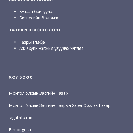
Бүтээн байгуулалт
Бизнесийн боломж
ТАТВАРЫН ХӨНГӨЛӨЛТ
Газрын төлбөр
Аж ахуйн нэгжид үзүүлэх хөнгөлөлт
ХОЛБООС
Монгол Улсын Засгийн Газар
Монгол Улсын Засгийн Газрын Хэрэг Эрхлэх Газар
legalinfo.mn
E-mongolia