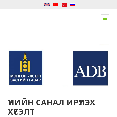
ҮНИЙН САНАЛ ИРҮҮЛЭХ
ХҮСЭЛТ