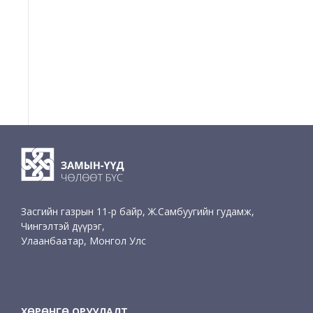
Засгийн газрын 11-р байр, Ж.Самбуугийн гудамж,
Чингэлтэй дүүрэг,
Улаанбаатар, Монгол Улс
ХӨРӨНГӨ ОРУУЛАЛТ