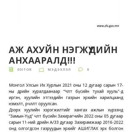
АЖ АХУЙН НЭГЖҮҮДИЙН
АНХААРАЛД!!!
EDITOR
МЭДЭЭЛЭЛ
0
Монгол Улсын Их Хурлын 2021 оны 12 дугаар сарын 17-
ны өдрийн хуралдаанаар “Чөлөөт бүсийн тухай хууль”-д
иргэн, хуулийн этгээдийн газрын эрхийн харилцаанд
нэмэлт, өөрчлөлт оруулсан.
Дээрх хуулийн хэрэгжилтийг хангах ажлын хүрээнд
“Замын-Үүд” чөлөөт бүсийн Захирагчийн 2022 оны 05 дугаар
сарын 11-ний өдрийн А/33 дугаар Захирамжаар 2016-2022
онд олгогдсон газруудын эрхийг АШИГЛАХ эрх болгон