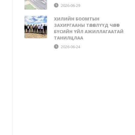
2026-06-29
ХИЛИЙН БООМТЫН
ЗАХИРГААНЫ ТӨЛӨӨЛЛҮҮД ЧӨЛӨӨТ
БҮСИЙН ҮЙЛ АЖИЛЛАГААТАЙ
ТАНИЛЦЛАА
2026-06-24