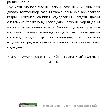
өөрчилсөн болно.
Түүнчлэн Монгол Улсын Засгийн газрын 2020 оны 110
дугаар тогтоолоор газрын харилцааны үйл ажиллагааг
газрын нэгдмэл сангийн удирдлагын нэгдсэн цахим
системийг хэрэглээнд нэвтрүүлж, газрын харилцааны
үйлчилгээг цахимаар явуулж байгаа бөгөөд хөрөнгө оруулагч
аж ахуйн нэгжүүд
www.egazar.gov.mn
газрын цахим
системд хандан гэрээтэй танилцаж, тус гэрээний
нөхцөлийг зөвшөөрч, эрх зүйн харилцаагаа баталгаажуулахыг
мэдэгдье.
“ЗАМЫН-ҮҮД” ЧӨЛӨӨТ БҮСИЙН ЗАХИРАГЧИЙН АЖЛЫН
АЛБА
ОЛОН УЛС, УЛСЫН ЧАНАРТАЙ