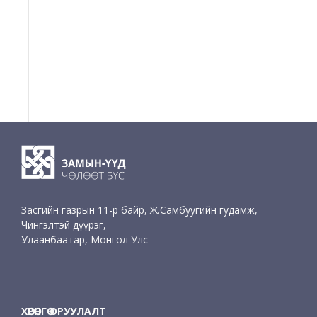
Засгийн газрын 11-р байр, Ж.Самбуугийн гудамж,
Чингэлтэй дүүрэг,
Улаанбаатар, Монгол Улс
ХӨРӨНГӨ ОРУУЛАЛТ