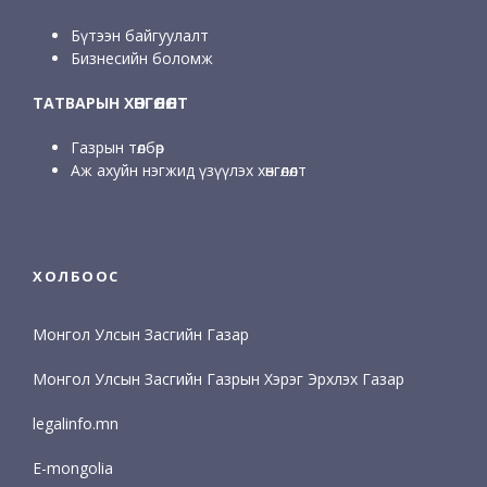
Бүтээн байгуулалт
Бизнесийн боломж
ТАТВАРЫН ХӨНГӨЛӨЛТ
Газрын төлбөр
Аж ахуйн нэгжид үзүүлэх хөнгөлөлт
ХОЛБООС
Монгол Улсын Засгийн Газар
Монгол Улсын Засгийн Газрын Хэрэг Эрхлэх Газар
legalinfo.mn
E-mongolia