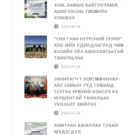
ЗАМ, ЗАМЫН БАЙГУУЛАМЖ
АШИГЛАСНЫ ТӨЛБӨРИЙН
ХЭМЖЭЭ
2026-08-04
“СИН ГУАН НҮҮРСНИЙ ГРУПП”
ХХК-ИЙН УДИРДЛАГУУД ЧӨЛӨӨТ
БҮСИЙН ҮЙЛ АЖИЛЛАГААТАЙ
ТАНИЛЦЛАА
2026-07-24
ЗАХИРАГЧ Т.ЕСӨНТӨМӨР БНХАУ-
ААС ЗАМЫН-ҮҮД СУМАНД
СУУГАА ЕРӨНХИЙ КОНСУЛ КЭ
ЮУШЭНТЭЙ ТАНИЛЦАХ
УУЛЗАЛТ ХИЙЛЭЭ
2026-07-24
ХАМТРАН АЖИЛЛАХ ТУХАЙ
МЭДЭГДЭЛ