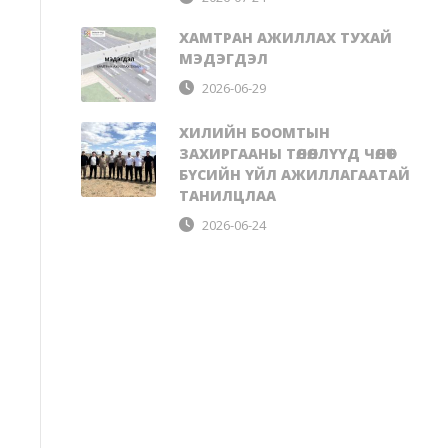
ХАМТРАН АЖИЛЛАХ ТУХАЙ
МЭДЭГДЭЛ
2026-06-29
ХИЛИЙН БООМТЫН
ЗАХИРГААНЫ ТӨЛӨӨЛЛҮҮД ЧӨЛӨӨТ
БҮСИЙН ҮЙЛ АЖИЛЛАГААТАЙ
ТАНИЛЦЛАА
2026-06-24