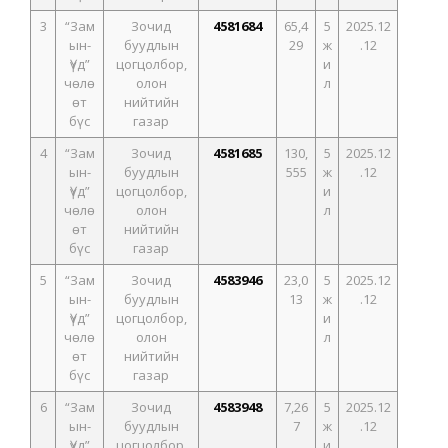
3
“Зам
Зочид
4581684
65,4
5
2025.12
ын-
буудлын
29
ж
.12
Үүд”
цогцолбор,
и
чөлө
олон
л
өт
нийтийн
бүс
газар
4
“Зам
Зочид
4581685
130,
5
2025.12
ын-
буудлын
555
ж
.12
Үүд”
цогцолбор,
и
чөлө
олон
л
өт
нийтийн
бүс
газар
5
“Зам
Зочид
4583946
23,0
5
2025.12
ын-
буудлын
13
ж
.12
Үүд”
цогцолбор,
и
чөлө
олон
л
өт
нийтийн
бүс
газар
6
“Зам
Зочид
4583948
7,26
5
2025.12
ын-
буудлын
7
ж
.12
Үүд”
цогцолбор,
и