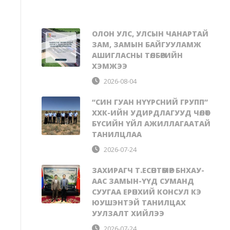
ОЛОН УЛС, УЛСЫН ЧАНАРТАЙ
ЗАМ, ЗАМЫН БАЙГУУЛАМЖ
АШИГЛАСНЫ ТӨЛБӨРИЙН
ХЭМЖЭЭ
2026-08-04
“СИН ГУАН НҮҮРСНИЙ ГРУПП”
ХХК-ИЙН УДИРДЛАГУУД ЧӨЛӨӨТ
БҮСИЙН ҮЙЛ АЖИЛЛАГААТАЙ
ТАНИЛЦЛАА
2026-07-24
ЗАХИРАГЧ Т.ЕСӨНТӨМӨР БНХАУ-
ААС ЗАМЫН-ҮҮД СУМАНД
СУУГАА ЕРӨНХИЙ КОНСУЛ КЭ
ЮУШЭНТЭЙ ТАНИЛЦАХ
УУЛЗАЛТ ХИЙЛЭЭ
2026-07-24