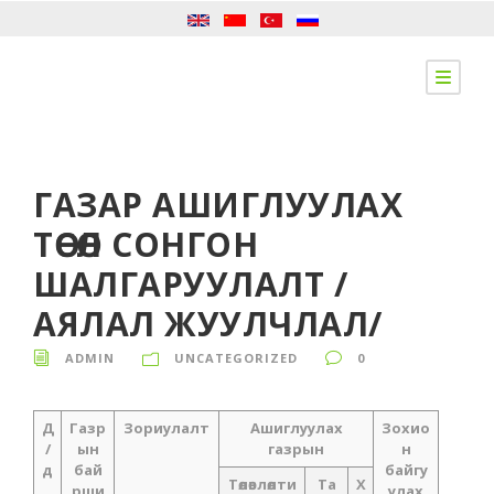
ГАЗАР АШИГЛУУЛАХ
ТӨСӨЛ СОНГОН
ШАЛГАРУУЛАЛТ /
АЯЛАЛ ЖУУЛЧЛАЛ/
ADMIN
UNCATEGORIZED
0
Д
Газр
Зориулалт
Ашиглуулах
Зохио
/
ын
газрын
н
д
бай
байгу
Төлөвлөлти
Та
Х
рши
улах