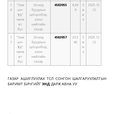
1
“Зам
Зочид
4583955
8,69
5
2025.12
0
ын-
буудлын
9
ж
.12
Үүд”
цогцолбор,
и
чөлө
олон
л
өт
нийтийн
бүс
газар
1
“Зам
Зочид
4583957
23,5
5
2025.12
1
ын-
буудлын
40
ж
.12
Үүд”
цогцолбор,
и
чөлө
олон
л
өт
нийтийн
бүс
газар
ГАЗАР АШИГЛУУЛАХ ТӨСӨЛ СОНГОН ШАЛГАРУУЛАЛТЫН
БАРИМТ БИЧГИЙГ
ЭНД
ДАРЖ АВНА УУ.