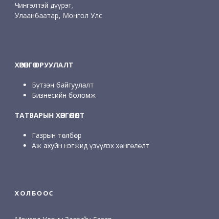
Чингэлтэй дүүрэг,
Улаанбаатар, Монгол Улс
ХӨРӨНГӨ ОРУУЛАЛТ
Бүтээн байгуулалт
Бизнесийн боломж
ТАТВАРЫН ХӨНГӨЛӨЛТ
Газрын төлбөр
Аж ахуйн нэгжид үзүүлэх хөнгөлөлт
ХОЛБООС