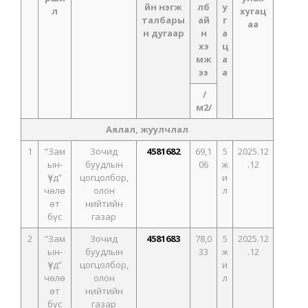
йн нэгж
лб
у
л
хугац
талбары
ай
г
аа
н дугаар
н
а
хэ
ц
мж
а
ээ
а
/
м2/
Аялал, жуулчлал
1
“Зам
Зочид
4581682
69,1
5
2025.12
ын-
буудлын
06
ж
.12
Үүд”
цогцолбор,
и
чөлө
олон
л
өт
нийтийн
бүс
газар
2
“Зам
Зочид
4581683
78,0
5
2025.12
ын-
буудлын
33
ж
.12
Үүд”
цогцолбор,
и
чөлө
олон
л
өт
нийтийн
бүс
газар