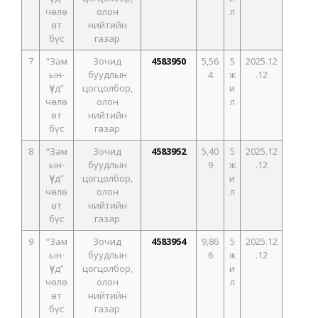
чөлө
олон
л
өт
нийтийн
бүс
газар
7
“Зам
Зочид
4583950
5,56
5
2025.12
ын-
буудлын
4
ж
.12
Үүд”
цогцолбор,
и
чөлө
олон
л
өт
нийтийн
бүс
газар
8
“Зам
Зочид
4583952
5,40
5
2025.12
ын-
буудлын
9
ж
.12
Үүд”
цогцолбор,
и
чөлө
олон
л
өт
нийтийн
бүс
газар
9
“Зам
Зочид
4583954
9,86
5
2025.12
ын-
буудлын
6
ж
.12
Үүд”
цогцолбор,
и
чөлө
олон
л
өт
нийтийн
бүс
газар