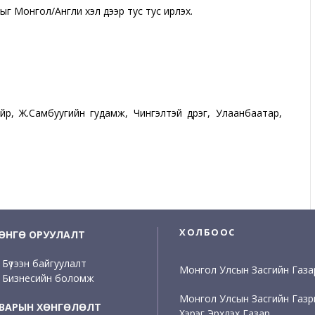
 Монгол/Англи хэл дээр тус тус ирүүлэх.
р, Ж.Самбуугийн гудамж, Чингэлтэй дүүрэг, Улаанбаатар,
ХОЛБООС
ӨНГӨ ОРУУЛАЛТ
Бүтээн байгуулалт
Монгол Улсын Засгийн Газа
Бизнесийн боломж
Монгол Улсын Засгийн Газ
ВАРЫН ХӨНГӨЛӨЛТ
Хэрэг Эрхлэх Газар