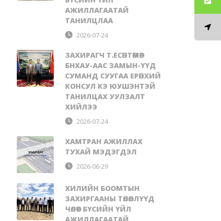
АЖИЛЛАГААТАЙ
ТАНИЛЦЛАА
2026-07-24
ЗАХИРАГЧ Т.ЕСӨНТӨМӨР
БНХАУ-ААС ЗАМЫН-ҮҮД
СУМАНД СУУГАА ЕРӨНХИЙ
КОНСУЛ КЭ ЮУШЭНТЭЙ
ТАНИЛЦАХ УУЛЗАЛТ
ХИЙЛЭЭ
2026-07-24
ХАМТРАН АЖИЛЛАХ
ТУХАЙ МЭДЭГДЭЛ
2026-06-29
ХИЛИЙН БООМТЫН
ЗАХИРГААНЫ ТӨЛӨӨЛЛҮҮД
ЧӨЛӨӨТ БҮСИЙН ҮЙЛ
АЖИЛЛАГААТАЙ