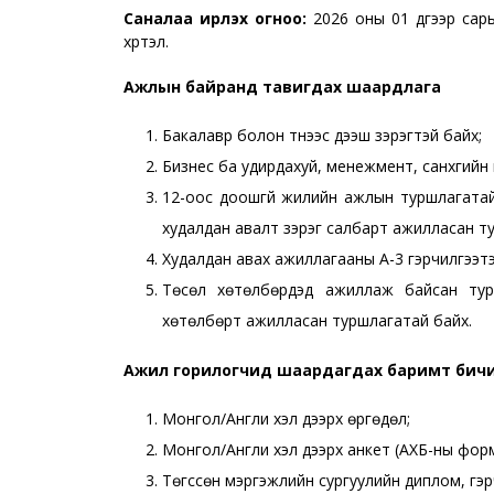
Саналаа ирүүлэх огноо:
2026 оны 01 дүгээр сары
хүртэл.
Ажлын байранд тавигдах шаардлага
Бакалавр болон түүнээс дээш зэрэгтэй байх;
Бизнес ба удирдахуй, менежмент, санхүүгий
12-оос доошгүй жилийн ажлын туршлагатай, ү
худалдан авалт зэрэг салбарт ажилласан т
Худалдан авах ажиллагааны А-3 гэрчилгээтэ
Төсөл хөтөлбөрүүдэд ажиллаж байсан турш
хөтөлбөрт ажилласан туршлагатай байх.
Ажил горилогчид шаардагдах баримт бич
Монгол/Англи хэл дээрх өргөдөл;
Монгол/Англи хэл дээрх анкет (АХБ-ны фор
Төгссөн мэргэжлийн сургуулийн диплом, гэр