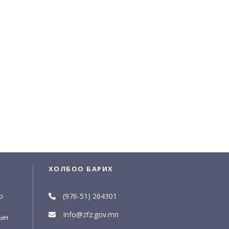
ХОЛБОО БАРИХ
р
(976-51) 264301
Info@zfz.gov.mn
рын