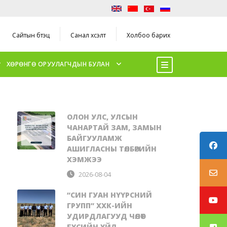
Сайтын бүтэц
Санал хүсэлт
Холбоо барих
ХӨРӨНГӨ ОРУУЛАГЧДЫН БУЛАН
ОЛОН УЛС, УЛСЫН
ЧАНАРТАЙ ЗАМ, ЗАМЫН
БАЙГУУЛАМЖ
АШИГЛАСНЫ ТӨЛБӨРИЙН
ХЭМЖЭЭ
2026-08-04
“СИН ГУАН НҮҮРСНИЙ
ГРУПП” ХХК-ИЙН
УДИРДЛАГУУД ЧӨЛӨӨТ
БҮСИЙН ҮЙЛ