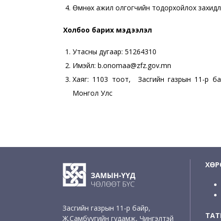
Өмнөх ажил олгогчийн тодорхойлох захидлыг
Холбоо барих мэдээлэл
Утасны дугаар: 51264310
Имэйл: b.onomaa@zfz.gov.mn
Хаяг: 1103 тоот, Засгийн газрын 11-р бай
Монгол Улс
ХӨР
Засгийн газрын 11-р байр,
ТАТ
Ж.Самбуугийн гудамж, Чингэлтэй