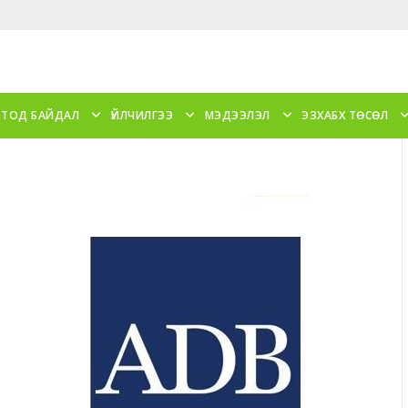
 ТОД БАЙДАЛ
ҮЙЛЧИЛГЭЭ
МЭДЭЭЛЭЛ
ЭЗХАБХ ТӨСӨЛ