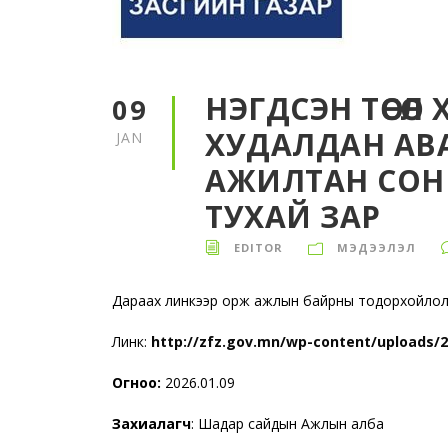
НЭГДСЭН ТӨСӨ
09
ХУДАЛДАН АВ
JAN
АЖИЛТАН СОН
ТУХАЙ ЗАР
EDITOR
МЭДЭЭЛЭЛ
Дараах линкээр орж ажлын байрны тодорхойлолт
Линк:
http://zfz.gov.mn/wp-content/uploads/
Огноо:
2026.01.09
Захиалагч
: Шадар сайдын Ажлын алба