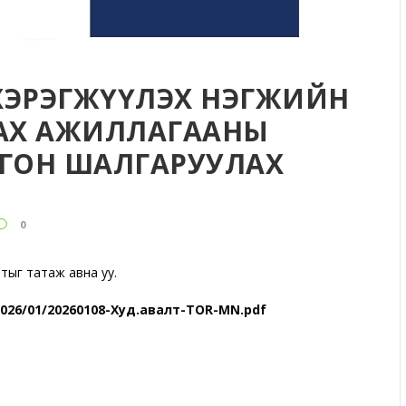
Л ХЭРЭГЖҮҮЛЭХ НЭГЖИЙН
АХ АЖИЛЛАГААНЫ
ГОН ШАЛГАРУУЛАХ
0
ыг татаж авна уу.
2026/01/20260108-Худ.авалт-TOR-MN.pdf