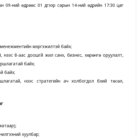
н 09-ний өдрөөс 01 дүгээр сарын 14-ний өдрийн 17:30 цаг
н менежментийн мэргэжилтэй байх;
үнээс 8-аас доошгүй жил санхүү, бизнес, хөрөнгө оруулалт,
уршлагатай байх;
й байх;
лагатай, үүнээс стратегийн ач холбогдол бүхий төсөл,
иг
матаар);
чилгээний хуулбар;