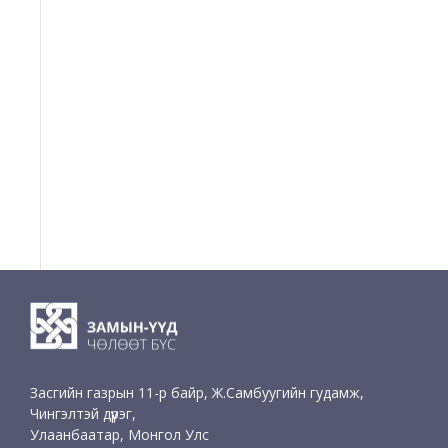
Засгийн газрын 11-р байр, Ж.Самбуугийн гудамж,
Чингэлтэй дүүрэг,
Улаанбаатар, Монгол Улс