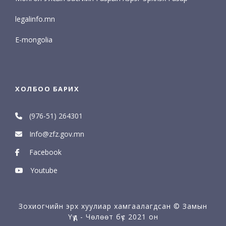
legalinfo.mn
E-mongolia
ХОЛБОО БАРИХ
(976-51) 264301
Info@zfz.gov.mn
Facebook
Youtube
Зохиогчийн эрх хуулиар хамгаалагдсан © Замын
Үүд - Чөлөөт бүс 2021 он