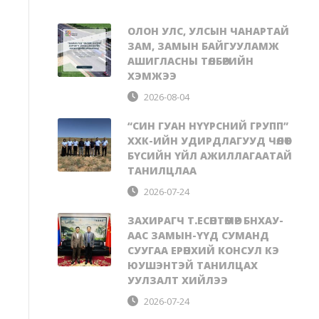
ОЛОН УЛС, УЛСЫН ЧАНАРТАЙ
ЗАМ, ЗАМЫН БАЙГУУЛАМЖ
АШИГЛАСНЫ ТӨЛБӨРИЙН
ХЭМЖЭЭ
2026-08-04
“СИН ГУАН НҮҮРСНИЙ ГРУПП”
ХХК-ИЙН УДИРДЛАГУУД ЧӨЛӨӨТ
БҮСИЙН ҮЙЛ АЖИЛЛАГААТАЙ
ТАНИЛЦЛАА
2026-07-24
ЗАХИРАГЧ Т.ЕСӨНТӨМӨР БНХАУ-
ААС ЗАМЫН-ҮҮД СУМАНД
СУУГАА ЕРӨНХИЙ КОНСУЛ КЭ
ЮУШЭНТЭЙ ТАНИЛЦАХ
УУЛЗАЛТ ХИЙЛЭЭ
2026-07-24