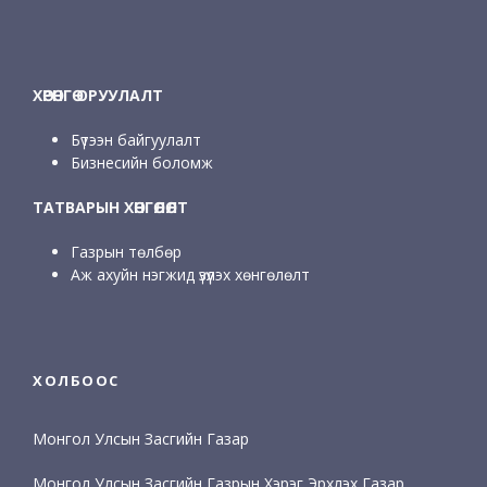
ХӨРӨНГӨ ОРУУЛАЛТ
Бүтээн байгуулалт
Бизнесийн боломж
ТАТВАРЫН ХӨНГӨЛӨЛТ
Газрын төлбөр
Аж ахуйн нэгжид үзүүлэх хөнгөлөлт
ХОЛБООС
Монгол Улсын Засгийн Газар
Монгол Улсын Засгийн Газрын Хэрэг Эрхлэх Газар