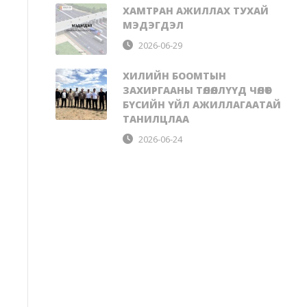
ХАМТРАН АЖИЛЛАХ ТУХАЙ
МЭДЭГДЭЛ
2026-06-29
ХИЛИЙН БООМТЫН
ЗАХИРГААНЫ ТӨЛӨӨЛЛҮҮД ЧӨЛӨӨТ
БҮСИЙН ҮЙЛ АЖИЛЛАГААТАЙ
ТАНИЛЦЛАА
2026-06-24