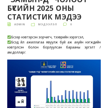
БҮСИЙН 2025 ОНЫ
СТАТИСТИК МЭДЭЭ
ADMIN
МЭДЭЭЛЭЛ
0
Бүсээр нэвтэрсэн зорчигч, тээврийн хэрэгсэл,
Бүсэд үйл ажиллагаа явуулж буй аж ахуйн нэгжүүдийн
нэвтрүүлсэн болон борлуулсан барааны эргэлт /
ам.доллар/.