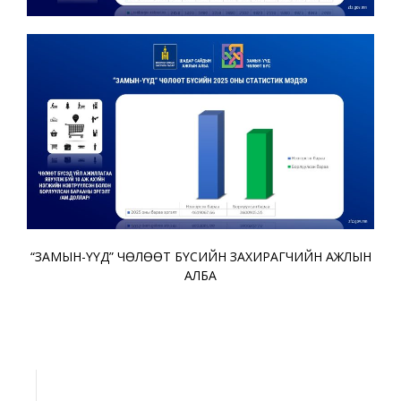
“ЗАМЫН-ҮҮД” ЧӨЛӨӨТ БҮСИЙН ЗАХИРАГЧИЙН АЖЛЫН
АЛБА