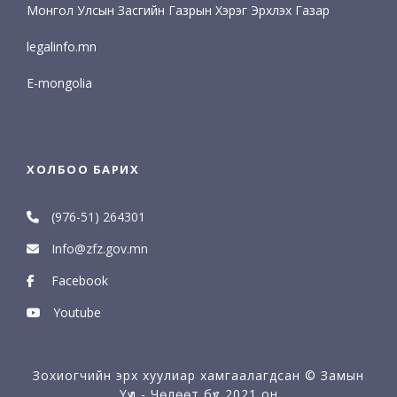
Монгол Улсын Засгийн Газрын Хэрэг Эрхлэх Газар
legalinfo.mn
E-mongolia
ХОЛБОО БАРИХ
(976-51) 264301
Info@zfz.gov.mn
Facebook
Youtube
Зохиогчийн эрх хуулиар хамгаалагдсан © Замын
Үүд - Чөлөөт бүс 2021 он