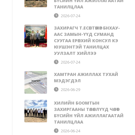
БҮСИЙН ҮЙЛ АЖИЛЛАГААТАЙ
ТАНИЛЦЛАА
2026-07-24
ЗАХИРАГЧ Т.ЕСӨНТӨМӨР БНХАУ-
ААС ЗАМЫН-ҮҮД СУМАНД
СУУГАА ЕРӨНХИЙ КОНСУЛ КЭ
ЮУШЭНТЭЙ ТАНИЛЦАХ
УУЛЗАЛТ ХИЙЛЭЭ
2026-07-24
ХАМТРАН АЖИЛЛАХ ТУХАЙ
МЭДЭГДЭЛ
2026-06-29
ХИЛИЙН БООМТЫН
ЗАХИРГААНЫ ТӨЛӨӨЛЛҮҮД ЧӨЛӨӨТ
БҮСИЙН ҮЙЛ АЖИЛЛАГААТАЙ
ТАНИЛЦЛАА
2026-06-24