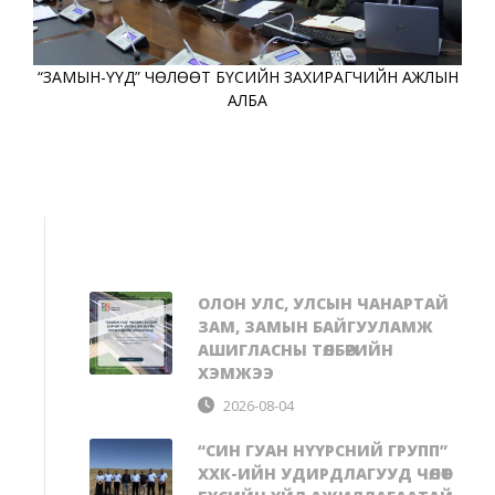
“ЗАМЫН-ҮҮД” ЧӨЛӨӨТ БҮСИЙН ЗАХИРАГЧИЙН АЖЛЫН
АЛБА
ОЛОН УЛС, УЛСЫН ЧАНАРТАЙ
ЗАМ, ЗАМЫН БАЙГУУЛАМЖ
АШИГЛАСНЫ ТӨЛБӨРИЙН
ХЭМЖЭЭ
2026-08-04
“СИН ГУАН НҮҮРСНИЙ ГРУПП”
ХХК-ИЙН УДИРДЛАГУУД ЧӨЛӨӨТ