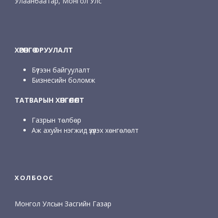
Улаанбаатар, Монгол Улс
ХӨРӨНГӨ ОРУУЛАЛТ
Бүтээн байгуулалт
Бизнесийн боломж
ТАТВАРЫН ХӨНГӨЛӨЛТ
Газрын төлбөр
Аж ахуйн нэгжид үзүүлэх хөнгөлөлт
ХОЛБООС
Монгол Улсын Засгийн Газар