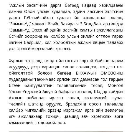
“Ажлын хэсэг”-ийн дарга бөгөөд Гадаад харилцааны
яамны Олон улсын худалдаа, эдийн засгийн хэлтсийн
дарга Г.Өлзийсайхан хурлын үйл ажиллагааг эхлүүлж,
“Замын-Үүд” чөлөөт бүсийн Захирагч З.Болдбаатар гишүүдэд
“Замын-Үүд, Эрээний эдийн засгийн хамтын ажиллагааны
бүс”-ийг хооронд нь холбох улсын хилийг огтлон гарах
цэгийн байршил, хил холболтын ажлын явцын талаарх
дэлгэрэнгүй мэдээллийг хүргэлээ.
Хурлын төгсгөлд гишүүд ойлголтын зөрүүтэй байсан зарим
асуудлууд дээр харилцан санал солилцож, нэгдсэн нэг
ойлголттой болсон бөгөөд БНХАУ-ын ӨМӨЗО-ны
Худалдааны танхимаас ирүүлсэн хил дамнасан гол гарцын
бүтээн байгуулалтын төлөвлөгөөний төсөл, Монгол
Улсын Үндэсний Аюулгүй байдлын зөвлөл, Шадар сайдын
Ажлын албанаас ирүүлсэн санал, зөвлөмжийг зураг
төслийн шатанд оруулж, бүрэлдэхүүнд орсон төлөөллүүд
салбар чиглэлийн хүрээнд мэргэжил арга зүйн зөвлөгөө
өгч ажиллахаар тохирч, цаашид авч хэрэгжүүлэх арга
хэмжээнүүдийг тодорхойллоо.