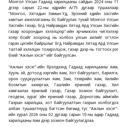
Монгол Улсын Гадаад харилцааны сайдын 2024 оны 11
дүгээр сарын 22-ны өдрийн А/75 дугаар тушаалаар
“Монгол, Хятадын Замын-Үүд, Эрээний эдийн засгийн
хамтын ажиллагааны бүс байгуулах тухай Монгол Улсын
Засгийн газар, Бүгд Найрамдах Хятад Ард Улсын Засгийн
газар хоорондын хэлэлцээр”-ийн эрчимжүүлэх чиглэлээр
хоёр бүсийг хооронд нь холбох улсын хилийг огтлон
гарах цэгийн байршлыг Бүгд Найрамдах Хятад Ард Улсын
талтай хэлэлцэн тохиролцож, газар дээр нь тогтоох үүрэг
бүхий “Ажлын хэсэг”-ийг байгуулсан.
“Ажлын хэсэг”-ийн бүрэлдэхүүнд Гадаад харилцааны яам,
Хууль зүй, дотоод хэргийн яам, Хот байгуулалт, барилга,
орон сууцжуулалтын яам, Зам, тээврийн яам, Хилийн
боомтын захиргаа, Гаалийн ерөнхий газар, Хил
хамгаалах ерөнхий газар, Газар зохион байгуулалт,
геодези, зураг зүйн ерөнхий газар, Дорноговь аймгийн
Газрын харилцаа, хот байгуулалтын газрын холбогдох
албан тушаалтнууд багтсан бөгөөд тус “Ажлын хэсэг”-
ийн хурал 2026 оны 02 дугаар сарын 10-ны өдөр Гадаад
харилцааны яам дээр зохион байгуулагдлаа.