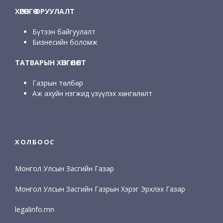
ХӨРӨНГӨ ОРУУЛАЛТ
Бүтээн байгуулалт
Бизнесийн боломж
ТАТВАРЫН ХӨНГӨЛӨЛТ
Газрын төлбөр
Аж ахуйн нэгжид үзүүлэх хөнгөлөлт
ХОЛБООС
Монгол Улсын Засгийн Газар
Монгол Улсын Засгийн Газрын Хэрэг Эрхлэх Газар
legalinfo.mn