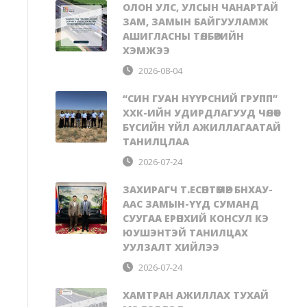
ОЛОН УЛС, УЛСЫН ЧАНАРТАЙ
ЗАМ, ЗАМЫН БАЙГУУЛАМЖ
АШИГЛАСНЫ ТӨЛБӨРИЙН
ХЭМЖЭЭ
2026-08-04
“СИН ГУАН НҮҮРСНИЙ ГРУПП”
ХХК-ИЙН УДИРДЛАГУУД ЧӨЛӨӨТ
БҮСИЙН ҮЙЛ АЖИЛЛАГААТАЙ
ТАНИЛЦЛАА
2026-07-24
ЗАХИРАГЧ Т.ЕСӨНТӨМӨР БНХАУ-
ААС ЗАМЫН-ҮҮД СУМАНД
СУУГАА ЕРӨНХИЙ КОНСУЛ КЭ
ЮУШЭНТЭЙ ТАНИЛЦАХ
УУЛЗАЛТ ХИЙЛЭЭ
2026-07-24
ХАМТРАН АЖИЛЛАХ ТУХАЙ