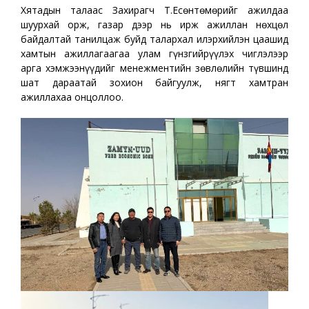
Хятадын талаас Захирагч Т.Есөнтөмөрийг ажилдаа
шуурхай орж, газар дээр нь ирж ажиллан нөхцөл
байдалтай танилцаж буйд талархал илэрхийлэн цаашид
хамтын ажиллагаагаа улам гүнзгийрүүлэх чиглэлээр
арга хэмжээнүүдийг менежментийн зөвлөлийн түвшинд
шат дараатай зохион байгуулж, нягт хамтран
ажиллахаа онцоллоо.