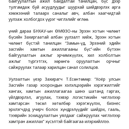
байгуулалтын ажил байдалтай танилцан, бүс дээр
тулгамдаж буй асуудлуудыг шуурхай шийдвэрлэх арга
хэмжээний талаарх саналыг авч, албан хаагчидтай
уулзаж холбогдох үүрэг чиглэлийг өглөө.
Үүний дараа БНХАУ-ын ӨМӨЗО-ны Эрээн хотын чөлөөт
бүсийн Захиргаатай албан уулзалт хийж, Эрээн хотын
чөлөөт бүстэй танилцан “Замын-Үүд, Эрээний эдийн
засгийн хамтын ажиллагааны бүс”-ийн бүтээн
байгуулалтын ажлыг эрчимжүүлэх, хил холболтын
ажлыг түргэтгэх, хөрөнгө оруулалтын орчныг
сайжруулах талаар харилцан санал солилцов.
Уулзалтын үеэр Захирагч Т.Есөнтөмөр: “Хоёр улсын
Засгийн газар хоорондын хэлэлцээрийн хэрэгжилтийг
хангах, хамтын ажиллагаагаа шинэ шатанд гаргах,
үйлдвэрлэл, агуулах, тээвэр логистикийн чиглэлээр
хамтарсан төсөл хөтөлбөр хэрэгжүүлэх, бизнес
эрхлэгчдэд учирч болох хүндрэлүүдийг шийдэх, гааль,
тээврийн зохицуулалтын уялдааг сайжруулах чиглэлээр
хамтран ажиллах” хүсэлтэй байгаагаа илэрхийллээ.