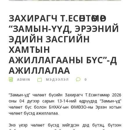
ЗАХИРАГЧ Т.ЕСӨНТӨМӨР
“ЗАМЫН-ҮҮД, ЭРЭЭНИЙ
ЭДИЙН ЗАСГИЙН
ХАМТЫН
АЖИЛЛАГААНЫ БҮС”-Д
АЖИЛЛАЛАА
ADMIN
МЭДЭЭЛЭЛ
0
“Замын-Үүд” чөлөөт бүсийн Захирагч Т.Есөнтөмөр 2026
оны 04 дүгээр сарын 13-14-ний өдрүүдэд “Замын-Үүд”
чөлөөт бүс болон БНХАУ-ын ӨМӨЗО-ны Эрээн хотын
чөлөөт бүсэд ажиллалаа.
Энэ үеэр чөлөөт бүсэд хийгдсэн дэд бүтэц, бүтээн