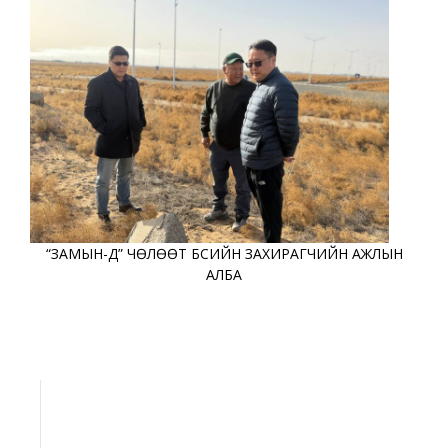
“ЗАМЫН-ҮҮД” ЧӨЛӨӨТ БҮСИЙН ЗАХИРАГЧИЙН АЖЛЫН
АЛБА