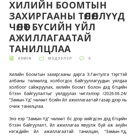
ХИЛИЙН БООМТЫН
ЗАХИРГААНЫ ТӨЛӨӨЛЛҮҮД
ЧӨЛӨӨТ БҮСИЙН ҮЙЛ
АЖИЛЛАГААТАЙ
ТАНИЛЦЛАА
ADMIN
МЭДЭЭЛЭЛ
0
Хилийн боомтын захиргааны дарга Э.Гантулга тэргүүтэй
албаны төлөөллүүд холбогдох байгууллагуудын уялдаа
холбоог сайжруулах, хилийн боомт болон дэд бүтцийн
бүтээн байгуулалтыг уялдуулах чиглэлээр /2026.06.24/
“Замын-Үүд” чөлөөт бүсийн үйл ажиллагаатай газар дээр нь
очиж танилцлаа.
Энэ үеэр “Замын-Үүд” чөлөөт бүс дээр хийгдсэн дэд бүтцийн
бүтээн байгуулалт, үйл ажиллагаа явуулж буй аж ахуйн
нэгжүүдийн үйл ажиллагаатай танилцан, “Замын-Үүд,