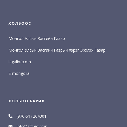
ХОЛБООС
Монгол Улсын Засгийн Газар
Монгол Улсын Засгийн Газрын Хэрэг Эрхлэх Газар
legalinfo.mn
E-mongolia
ХОЛБОО БАРИХ
(976-51) 264301
Info@zfz.gov.mn