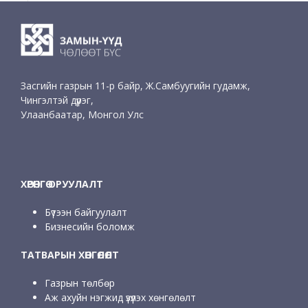
Засгийн газрын 11-р байр, Ж.Самбуугийн гудамж,
Чингэлтэй дүүрэг,
Улаанбаатар, Монгол Улс
ХӨРӨНГӨ ОРУУЛАЛТ
Бүтээн байгуулалт
Бизнесийн боломж
ТАТВАРЫН ХӨНГӨЛӨЛТ
Газрын төлбөр
Аж ахуйн нэгжид үзүүлэх хөнгөлөлт