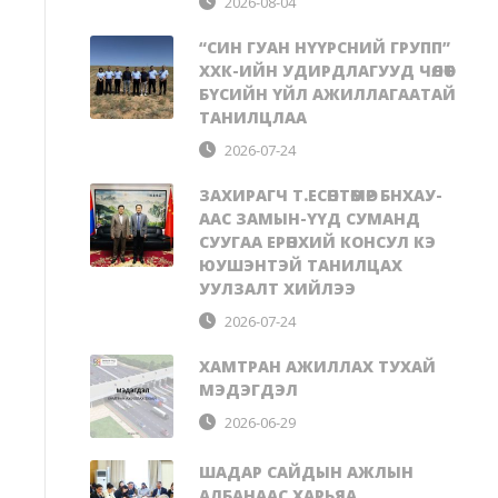
2026-08-04
“СИН ГУАН НҮҮРСНИЙ ГРУПП”
ХХК-ИЙН УДИРДЛАГУУД ЧӨЛӨӨТ
БҮСИЙН ҮЙЛ АЖИЛЛАГААТАЙ
ТАНИЛЦЛАА
2026-07-24
ЗАХИРАГЧ Т.ЕСӨНТӨМӨР БНХАУ-
ААС ЗАМЫН-ҮҮД СУМАНД
СУУГАА ЕРӨНХИЙ КОНСУЛ КЭ
ЮУШЭНТЭЙ ТАНИЛЦАХ
УУЛЗАЛТ ХИЙЛЭЭ
2026-07-24
ХАМТРАН АЖИЛЛАХ ТУХАЙ
МЭДЭГДЭЛ
2026-06-29
ШАДАР САЙДЫН АЖЛЫН
АЛБАНААС ХАРЬЯА