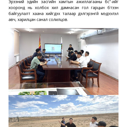
Эрээний эдийн засгийн хамтын ажиллагааны бүс”-ийг
хооронд нь холбох хил дамнасан гол гарцын бүтээн
байгуулалт хаана хийгдэх талаар дэлгэрэнгүй мэдээлэл
авч, харилцан санал солилцов.