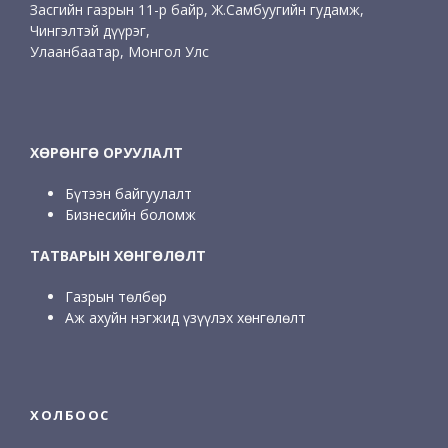
Засгийн газрын 11-р байр, Ж.Самбуугийн гудамж,
Чингэлтэй дүүрэг,
Улаанбаатар, Монгол Улс
ХӨРӨНГӨ ОРУУЛАЛТ
Бүтээн байгуулалт
Бизнесийн боломж
ТАТВАРЫН ХӨНГӨЛӨЛТ
Газрын төлбөр
Аж ахуйн нэгжид үзүүлэх хөнгөлөлт
ХОЛБООС