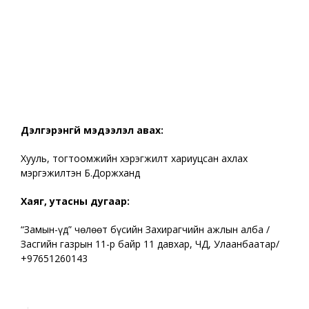
Дэлгэрэнгүй мэдээлэл авах:
Хууль, тогтоомжийн хэрэгжилт хариуцсан ахлах
мэргэжилтэн Б.Доржханд
Хаяг, утасны дугаар:
“Замын-Үүд” чөлөөт бүсийн Захирагчийн ажлын алба /
Засгийн газрын 11-р байр 11 давхар, ЧД, Улаанбаатар/
+97651260143