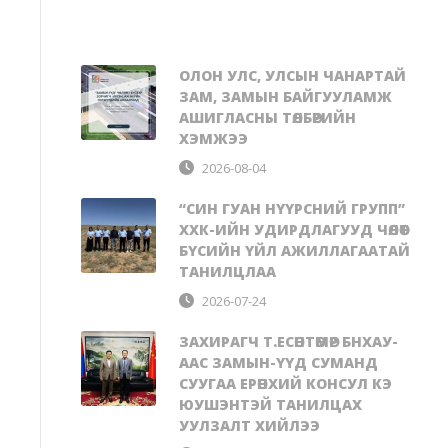
ОЛОН УЛС, УЛСЫН ЧАНАРТАЙ
ЗАМ, ЗАМЫН БАЙГУУЛАМЖ
АШИГЛАСНЫ ТӨЛБӨРИЙН
ХЭМЖЭЭ
2026-08-04
“СИН ГУАН НҮҮРСНИЙ ГРУПП”
ХХК-ИЙН УДИРДЛАГУУД ЧӨЛӨӨТ
БҮСИЙН ҮЙЛ АЖИЛЛАГААТАЙ
ТАНИЛЦЛАА
2026-07-24
ЗАХИРАГЧ Т.ЕСӨНТӨМӨР БНХАУ-
ААС ЗАМЫН-ҮҮД СУМАНД
СУУГАА ЕРӨНХИЙ КОНСУЛ КЭ
ЮУШЭНТЭЙ ТАНИЛЦАХ
УУЛЗАЛТ ХИЙЛЭЭ