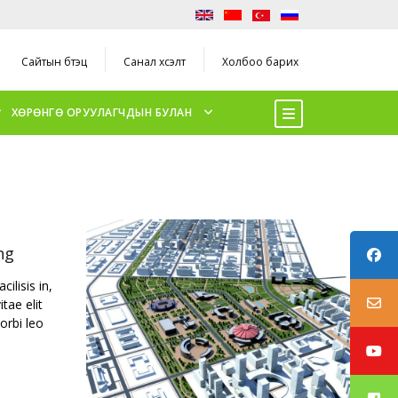
Сайтын бүтэц
Санал хүсэлт
Холбоо барих
ХӨРӨНГӨ ОРУУЛАГЧДЫН БУЛАН
ng
ilisis in,
tae elit
orbi leo