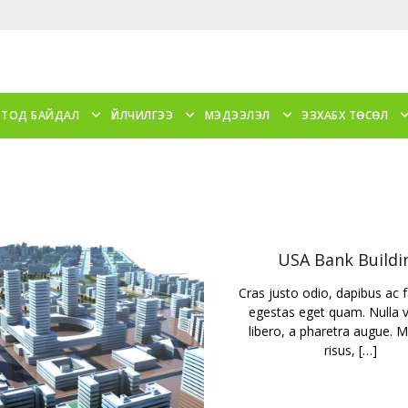
 ТОД БАЙДАЛ
ҮЙЛЧИЛГЭЭ
МЭДЭЭЛЭЛ
ЭЗХАБХ ТӨСӨЛ
USA Bank Buildi
Cras justo odio, dapibus ac fac
egestas eget quam. Nulla vi
libero, a pharetra augue. M
risus, […]