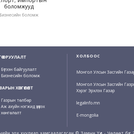
боломжууд
Бизнесийн боломж
ХОЛБООС
НГӨ ОРУУЛАЛТ
Бүтээн байгуулалт
Монгол Улсын Засгийн Газа
Бизнесийн боломж
Монгол Улсын Засгийн Газ
АРЫН ХӨНГӨЛӨЛТ
Хэрэг Эрхлэх Газар
Газрын төлбөр
legalinfo.mn
Аж ахуйн нэгжид үзүүлэх
хөнгөлөлт
E-mongolia
чийн эрх хуулиар хамгаалагдсан © Замын Үүд - Чөлөөт бүс 