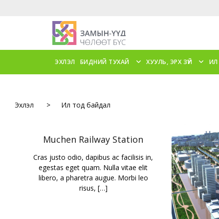
ЭХЛЭЛ
БИДНИЙ ТУХАЙ
ХУУЛЬ, ЭРХ ЗҮЙ
ИЛ
Эхлэл
>
Ил тод байдал
Muchen Railway Station
Cras justo odio, dapibus ac facilisis in,
egestas eget quam. Nulla vitae elit
libero, a pharetra augue. Morbi leo
risus, […]