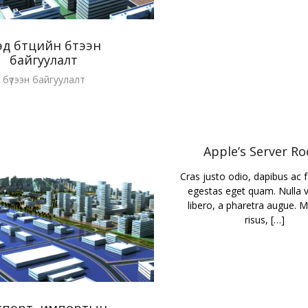
д бүтцийн бүтээн
байгуулалт
бүтээн байгуулалт
Apple’s Server R
Cras justo odio, dapibus ac fac
egestas eget quam. Nulla vi
libero, a pharetra augue. M
risus, […]
спорт, импортын