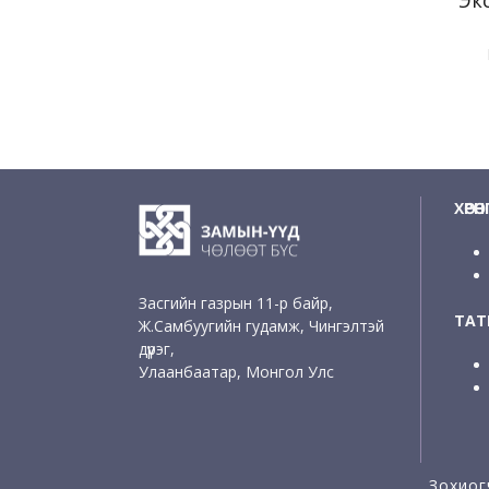
ХӨРӨ
Засгийн газрын 11-р байр,
ТАТВ
Ж.Самбуугийн гудамж, Чингэлтэй
дүүрэг,
Улаанбаатар, Монгол Улс
Зохиог