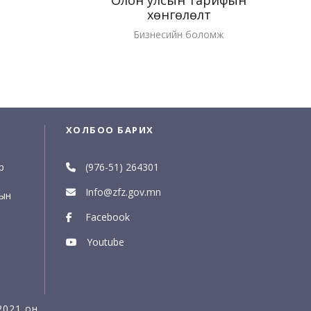
хөнгөлөлт
Бизнесийн боломж
ХОЛБОО БАРИХ
р
(976-51) 264301
Info@zfz.gov.mn
рын
Facebook
Youtube
2021 он