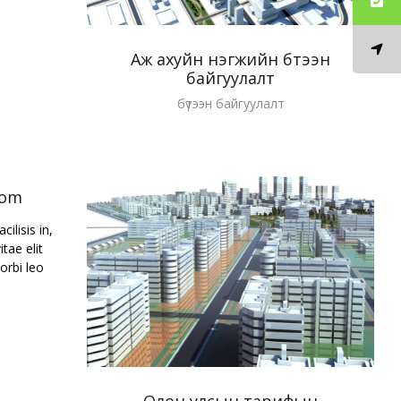
Аж ахуйн нэгжийн бүтээн
байгуулалт
бүтээн байгуулалт
oom
ilisis in,
tae elit
orbi leo
Олон улсын тарифын