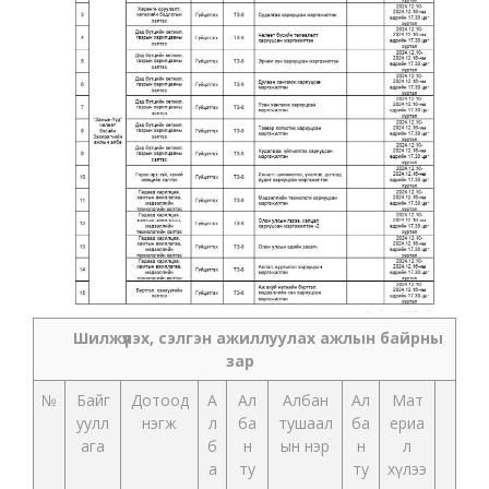
Шилжүүлэх, сэлгэн ажиллуулах ажлын байрны
зар
№
Байг
Дотоод
А
Ал
Албан
Ал
Мат
уулл
нэгж
л
ба
тушаал
ба
ериа
ага
б
н
ын нэр
н
л
а
ту
ту
хүлээ