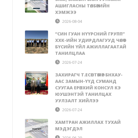
АШИГЛАСНЫ ТӨЛБӨРИЙН
ХЭМЖЭЭ
2026-08-04
“СИН ГУАН НҮҮРСНИЙ ГРУПП”
ХХК-ИЙН УДИРДЛАГУУД ЧӨЛӨӨТ
БҮСИЙН ҮЙЛ АЖИЛЛАГААТАЙ
ТАНИЛЦЛАА
2026-07-24
ЗАХИРАГЧ Т.ЕСӨНТӨМӨР БНХАУ-
ААС ЗАМЫН-ҮҮД СУМАНД
СУУГАА ЕРӨНХИЙ КОНСУЛ КЭ
ЮУШЭНТЭЙ ТАНИЛЦАХ
УУЛЗАЛТ ХИЙЛЭЭ
2026-07-24
ХАМТРАН АЖИЛЛАХ ТУХАЙ
МЭДЭГДЭЛ
2026-06-29