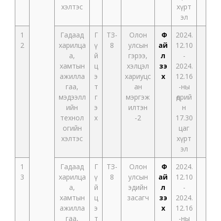
хэлтэс
хүрт
эл
1
Гадаад
Г
ТЗ-
Олон
Ф
2024.
2
харилца
ү
8
улсын
ай
12.10
а,
й
гэрээ,
л
-
хамтын
ц
хэлцэл
үзэ
2024.
ажилла
э
хариуцс
х
12.16
гаа,
т
ан
-ны
мэдээлл
г
мэргэж
өдрий
ийн
э
илтэн
н
технол
х
-2
17.30
огийн
цаг
хэлтэс
хүрт
эл
1
Гадаад
Г
ТЗ-
Олон
Ф
2024.
3
харилца
ү
8
улсын
ай
12.10
а,
й
эдийн
л
-
хамтын
ц
засагч
үзэ
2024.
ажилла
э
х
12.16
гаа,
т
-ны