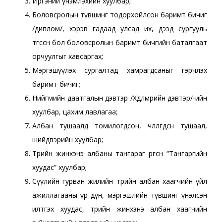
Иргэний үнэмлэхийн хуулбар;
Боловсролын түвшинг тодорхойлсон баримт бичиг
/диплом/, хэрэв гадаад улсад их, дээд сургууль
төгссөн бол боловсролын баримт бичгийн баталгаат
орчуулгыг хавсаргах;
Мэргэшүүлэх сургалтад хамрагдсаныг гэрчлэх
баримт бичиг;
Нийгмийн даатгалын дэвтэр /Хөдөлмөрийн дэвтэр/-ийн
хуулбар, цахим лавлагаа;
Албан тушаалд томилогдсон, чөлөөлөгдсөн тушаал,
шийдвэрийн хуулбар;
Төрийн жинхэнэ албаны тангараг өргөсөн “Тангаргийн
хуудас” хуулбар;
Сүүлийн гурван жилийн төрийн албан хаагчийн үйл
ажиллагааны үр дүн, мэргэшлийн түвшинг үнэлсэн
илтгэх хуудас, төрийн жинхэнэ албан хаагчийн