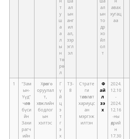
н
ша
ша
н
т
ал
ал
авах
у
ын
ын
хугац
ш
анг
то
аа
а
ил
др
а
ал,
хо
л
зэр
йл
ы
эгл
ол
н
эл
т
тө
рө
л
1
“Зам
Хөрөнгө
Г
ТЗ-
Страте
Ф
2024.
ын-
оруулал
ү
8
ги
ай
12.10
Үүд”
т,
й
төлөвлөлт
л
-
чөлөөт
хөгжлийн
ц
хариуцс
үзэ
2024.
бүси
бодлог
э
ан
х
12.16
йн
ын
т
мэргэж
-ны
Захи
хэлтэс
г
илтэн
өдрий
рагч
э
н
ийн
х
17.30