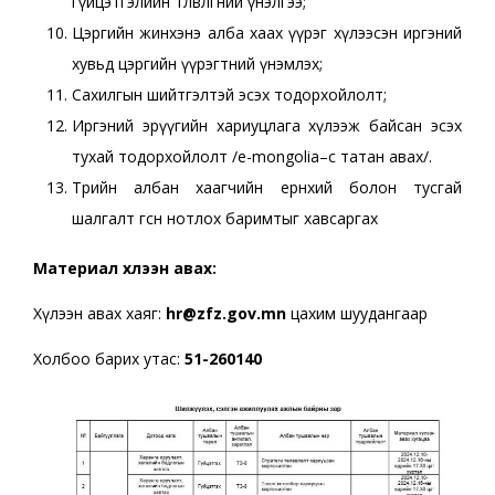
гүйцэтгэлийн төлөвлөгөөний үнэлгээ;
Цэргийн жинхэнэ алба хаах үүрэг хүлээсэн иргэний
хувьд цэргийн үүрэгтний үнэмлэх;
Сахилгын шийтгэлтэй эсэх тодорхойлолт;
Иргэний эрүүгийн хариуцлага хүлээж байсан эсэх
тухай тодорхойлолт /e-mongolia–с татан авах/.
Төрийн албан хаагчийн ерөнхий болон тусгай
шалгалт өгсөн нотлох баримтыг хавсаргах
Материал хүлээн авах:
Хүлээн авах хаяг:
hr@zfz.gov.mn
цахим шуудангаар
Холбоо барих утас:
51-260140