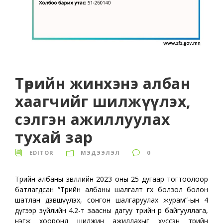
Төрийн жинхэнэ албан
хаагчийг шилжүүлэх,
сэлгэн ажиллуулах
тухай зар
EDITOR
МЭДЭЭЛЭЛ
0
Төрийн албаны зөвлөлийн 2023 оны 25 дугаар тогтоолоор
батлагдсан “Төрийн албаны шалгалт өгөх болзол болон
шатлан дэвшүүлэх, сонгон шалгаруулах журам”-ын 4
дүгээр зүйлийн 4.2-т заасны дагуу төрийн өөр байгууллага,
нэгж хооронд шилжин ажиллахыг хүссэн төрийн