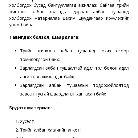
холбогдох бусад байгууллагад ажиллаж байгаа төрийн
жинхэнэ албан хаагчдыг дараах албан тушаалд
холбогдох материалаа цахим шуудангаар ирүүлэхийг
урьж байна.
Тавигдах болзол, шаардлага:
Төрийн жинхэнэ албан тушаалд зохих ёсоор
томилогдсон байх;
Зарлагдсан албан тушаалтай адил төрөл болон адил
ангилалд ажилладаг байх;
Зарлагдсан албан тушаалын тодорхойлолтод
заасан тусгай шаардлагыг хангасан байх
Бүрдүүлэх материал:
Хүсэлт
Төрийн албан хаагчийн анкет;