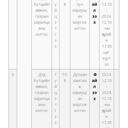
бүтцийн
ү
8
хүч
ай
12.10
хөгжил,
й
хариуцс
л
-
газрын
ц
ан
үзэ
2024.
харилца
э
мэргэж
х
12.16
аны
т
илтэн
-ны
хэлтэс
г
өдрий
э
н
х
17.30
цаг
хүрт
эл
6
Дэд
Г
ТЗ-
Дулаан
Ф
2024.
бүтцийн
ү
8
хангам
ай
12.10
хөгжил,
й
ж
л
-
газрын
ц
хариуцс
үзэ
2024.
харилца
э
ан
х
12.16
аны
т
мэргэж
-ны
хэлтэс
г
илтэн
өдрий
э
н
х
17.30