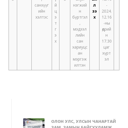
санхүүг
й
нэгжий
л
-
ийн
ц
н
үзэ
2024.
хэлтэс
э
бүртгэл
х
12.16
т
,
-ны
г
мэдээл
өдрий
э
лийн
н
х
сан
17.30
хариуцс
цаг
ан
хүрт
мэргэж
эл
илтэн
ОЛОН УЛС, УЛСЫН ЧАНАРТАЙ
ЗАМ, ЗАМЫН БАЙГУУЛАМЖ