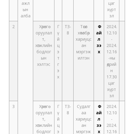
ажл
цаг
ын
хүрт
алба
эл
2
Хөрөнгө
Г
ТЗ-
Төсөл
Ф
2024.
оруулал
ү
8
хөтөлбөр
ай
12.10
т,
й
хариуцс
л
-
хөгжлийн
ц
ан
үзэ
2024.
бодлог
э
мэргэж
х
12.16
ын
т
илтэн
-ны
хэлтэс
г
өдрий
э
н
х
17.30
цаг
хүрт
эл
3
Хөрөнгө
Г
ТЗ-
Судалг
Ф
2024.
оруулал
ү
8
аа
ай
12.10
т,
й
хариуцс
л
-
хөгжлийн
ц
ан
үзэ
2024.
бодлог
э
мэргэж
х
12.16