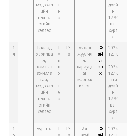
мэдээлл
г
өдрий
ийн
э
н
технол
х
17.30
огийн
цаг
хэлтэс
хүрт
эл
1
Гадаад
Г
ТЗ-
Аялал
Ф
2024.
4
харилца
ү
8
жуулчл
ай
12.10
а,
й
ал
л
-
хамтын
ц
хариуцс
үзэ
2024.
ажилла
э
ан
х
12.16
гаа,
т
мэргэж
-ны
мэдээлл
г
илтэн
өдрий
ийн
э
н
технол
х
17.30
огийн
цаг
хэлтэс
хүрт
эл
1
Бүртгэл
Г
ТЗ-
Аж
Ф
2024.
5
,
ү
8
ахуй
ай
12.10