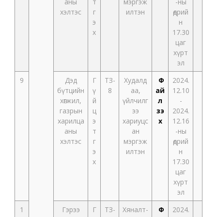
аны
т
мэргэж
-ны
хэлтэс
г
илтэн
өдрий
э
н
х
17.30
цаг
хүрт
эл
9
Дэд
Г
ТЗ-
Худалд
Ф
2024.
бүтцийн
ү
8
аа,
ай
12.10
хөгжил,
й
үйлчилг
л
-
газрын
ц
ээ
үзэ
2024.
харилца
э
хариуцс
х
12.16
аны
т
ан
-ны
хэлтэс
г
мэргэж
өдрий
э
илтэн
н
х
17.30
цаг
хүрт
эл
1
Гэрээ
Г
ТЗ-
Хяналт-
Ф
2024.