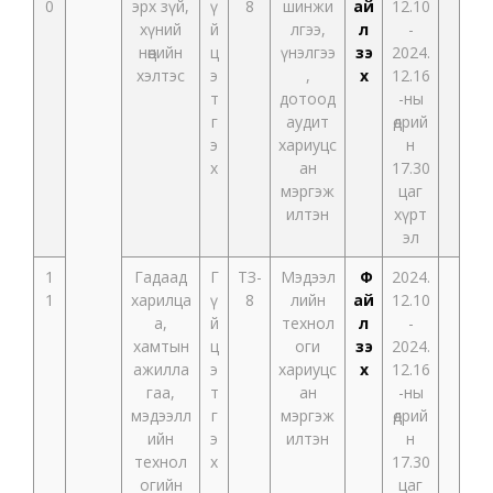
0
эрх зүй,
ү
8
шинжи
ай
12.10
хүний
й
лгээ,
л
-
нөөцийн
ц
үнэлгээ
үзэ
2024.
хэлтэс
э
,
х
12.16
т
дотоод
-ны
г
аудит
өдрий
э
хариуцс
н
х
ан
17.30
мэргэж
цаг
илтэн
хүрт
эл
1
Гадаад
Г
ТЗ-
Мэдээл
Ф
2024.
1
харилца
ү
8
лийн
ай
12.10
а,
й
технол
л
-
хамтын
ц
оги
үзэ
2024.
ажилла
э
хариуцс
х
12.16
гаа,
т
ан
-ны
мэдээлл
г
мэргэж
өдрий
ийн
э
илтэн
н
технол
х
17.30
огийн
цаг