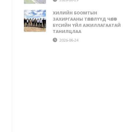
ХИЛИЙН БООМТЫН
ЗАХИРГААНЫ ТӨЛӨӨЛЛҮҮД ЧӨЛӨӨТ
БҮСИЙН ҮЙЛ АЖИЛЛАГААТАЙ
ТАНИЛЦЛАА
2026-06-24