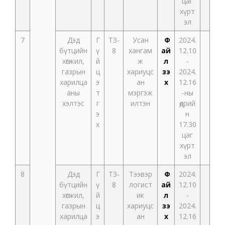
цаг
хүрт
эл
7
Дэд
Г
ТЗ-
Усан
Ф
2024.
бүтцийн
ү
8
хангам
ай
12.10
хөгжил,
й
ж
л
-
газрын
ц
хариуцс
үзэ
2024.
харилца
э
ан
х
12.16
аны
т
мэргэж
-ны
хэлтэс
г
илтэн
өдрий
э
н
х
17.30
цаг
хүрт
эл
8
Дэд
Г
ТЗ-
Тээвэр
Ф
2024.
бүтцийн
ү
8
логист
ай
12.10
хөгжил,
й
ик
л
-
газрын
ц
хариуцс
үзэ
2024.
харилца
э
ан
х
12.16