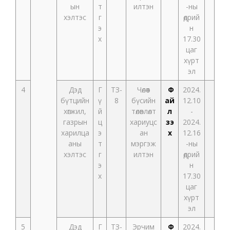
ын
т
илтэн
-ны
хэлтэс
г
өдрий
э
н
х
17.30
цаг
хүрт
эл
4
Дэд
Г
ТЗ-
Чөлөөт
Ф
2024.
бүтцийн
ү
8
бүсийн
ай
12.10
хөгжил,
й
төлөвлөлт
л
-
газрын
ц
хариуцс
үзэ
2024.
харилца
э
ан
х
12.16
аны
т
мэргэж
-ны
хэлтэс
г
илтэн
өдрий
э
н
х
17.30
цаг
хүрт
эл
5
Дэд
Г
ТЗ-
Эрчим
Ф
2024.