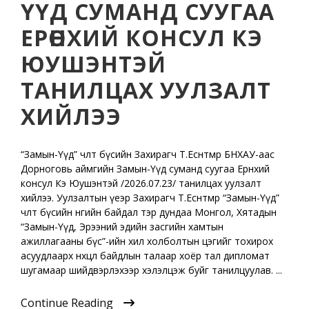
ҮҮД СУМАНД СУУГАА
ЕРӨНХИЙ КОНСУЛ КЭ
ЮУШЭНТЭЙ
ТАНИЛЦАХ УУЛЗАЛТ
ХИЙЛЭЭ
“Замын-Үүд” чөлөөт бүсийн Захирагч Т.Есөнтөмөр БНХАУ-аас
Дорноговь аймгийн Замын-Үүд суманд суугаа Ерөнхий
консул Кэ Юушэнтэй /2026.07.23/ танилцах уулзалт
хийлээ. Уулзалтын үеэр Захирагч Т.Есөнтөмөр “Замын-Үүд”
чөлөөт бүсийн өнөөгийн байдал тэр дундаа Монгол, Хятадын
“Замын-Үүд, Эрээний эдийн засгийн хамтын
ажиллагааны бүс”-ийн хил холболтын цэгийг тохирох
асуудлаарх нөхцөл байдлын талаар хоёр тал дипломат
шугамаар шийдвэрлэхээр хэлэлцэж буйг танилцуулав. ...
Continue Reading