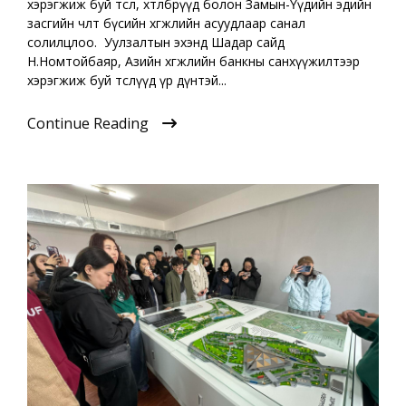
хэрэгжиж буй төсөл, хөтөлбөрүүд болон Замын-Үүдийн эдийн
засгийн чөлөөт бүсийн хөгжлийн асуудлаар санал
солилцлоо. Уулзалтын эхэнд Шадар сайд
Н.Номтойбаяр, Азийн хөгжлийн банкны санхүүжилтээр
хэрэгжиж буй төслүүд үр дүнтэй...
Continue Reading