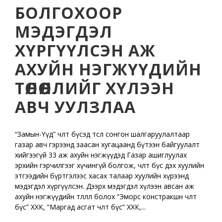
БОЛГОХООР
МЭДЭГДЭЛ
ХҮРГҮҮЛСЭН АЖ
АХУЙН НЭГЖҮҮДИЙН
ТӨЛӨӨЛЛИЙГ ХҮЛЭЭН
АВЧ УУЛЗЛАА
“Замын-Үүд” чөлөөт бүсэд төсөл сонгон шалгаруулалтаар
газар авч гэрээнд заасан хугацаанд бүтээн байгуулалт
хийгээгүй 33 аж ахуйн нэгжүүдэд Газар ашиглуулах
эрхийн гэрчилгээг хүчингүй болгож, чөлөөт бүс дэх хуулийн
этгээдийн бүртгэлээс хасах талаар хуулийн хүрээнд
мэдэгдэл хүргүүлсэн. Дээрх мэдэгдэл хүлээн авсан аж
ахуйн нэгжүүдийн төлөөлөл болох “Эморс констракшн чөлөөт
бүс” ХХК, “Маргад асгат чөлөөт бүс” ХХК,...