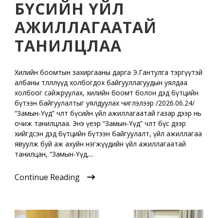
БҮСИЙН ҮЙЛ
АЖИЛЛАГААТАЙ
ТАНИЛЦЛАА
Хилийн боомтын захиргааны дарга Э.Гантулга тэргүүтэй
албаны төлөөллүүд холбогдох байгууллагуудын уялдаа
холбоог сайжруулах, хилийн боомт болон дэд бүтцийн
бүтээн байгуулалтыг уялдуулах чиглэлээр /2026.06.24/
“Замын-Үүд” чөлөөт бүсийн үйл ажиллагаатай газар дээр нь
очиж танилцлаа. Энэ үеэр “Замын-Үүд” чөлөөт бүс дээр
хийгдсэн дэд бүтцийн бүтээн байгуулалт, үйл ажиллагаа
явуулж буй аж ахуйн нэгжүүдийн үйл ажиллагаатай
танилцан, “Замын-Үүд,...
Continue Reading