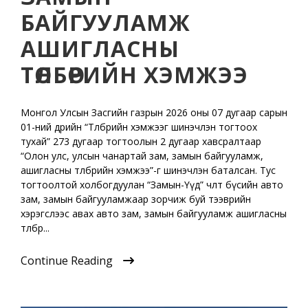
БАЙГУУЛАМЖ
АШИГЛАСНЫ
ТӨЛБӨРИЙН ХЭМЖЭЭ
Монгол Улсын Засгийн газрын 2026 оны 07 дугаар сарын
01-ний өдрийн “Төлбөрийн хэмжээг шинэчлэн тогтоох
тухай” 273 дугаар тогтоолын 2 дугаар хавсралтаар
“Олон улс, улсын чанартай зам, замын байгууламж,
ашигласны төлбөрийн хэмжээ”-г шинэчлэн баталсан. Тус
тогтоолтой холбогдуулан “Замын-Үүд” чөлөөт бүсийн авто
зам, замын байгууламжаар зорчиж буй тээврийн
хэрэгслээс авах авто зам, замын байгууламж ашигласны
төлбөр...
Continue Reading