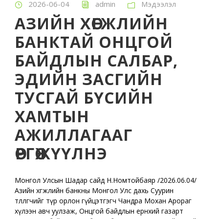
2026-06-04
admin
Мэдээлэл
АЗИЙН ХӨГЖЛИЙН
БАНКТАЙ ОНЦГОЙ
БАЙДЛЫН САЛБАР,
ЭДИЙН ЗАСГИЙН
ТУСГАЙ БҮСИЙН
ХАМТЫН
АЖИЛЛАГААГ
ӨРГӨЖҮҮЛНЭ
Монгол Улсын Шадар сайд Н.Номтойбаяр /2026.06.04/
Азийн хөгжлийн банкны Монгол Улс дахь Суурин
төлөөлөгчийг түр орлон гүйцэтгэгч Чандра Мохан Арораг
хүлээн авч уулзаж, Онцгой байдлын ерөнхий газарт