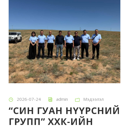
2026-07-24
admin
Мэдээлэл
“СИН ГУАН НҮҮРСНИЙ
ГРУПП” ХХК-ИЙН