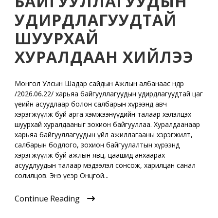
БАЙГУУЛЛАГУУДЫН
УДИРДЛАГУУДТАЙ
ШУУРХАЙ
ХУРАЛДААН ХИЙЛЭЭ
Монгол Улсын Шадар сайдын Ажлын албанаас өнөөдөр
/2026.06.22/ харьяа байгууллагуудын удирдлагуудтай цаг
үеийн асуудлаар болон салбарын хүрээнд авч
хэрэгжүүлж буй арга хэмжээнүүдийн талаар хэлэлцэх
шуурхай хуралдааныг зохион байгууллаа. Хуралдаанаар
харьяа байгууллагуудын үйл ажиллагааны хэрэгжилт,
салбарын бодлого, зохион байгуулалтын хүрээнд
хэрэгжүүлж буй ажлын явц, цаашид анхаарах
асуудлуудын талаар мэдээлэл сонсож, харилцан санал
солилцов. Энэ үеэр Онцгой...
Continue Reading