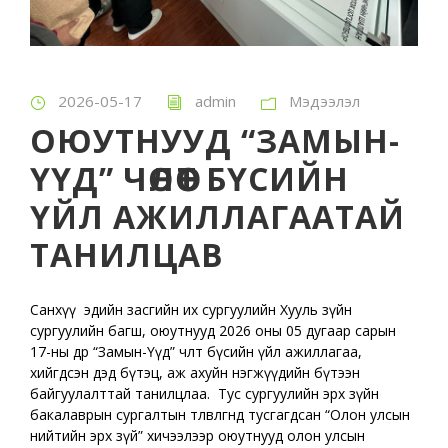
2026-05-17
admin
Мэдээлэл
ОЮУТНУУД “ЗАМЫН-
ҮҮД” ЧӨЛӨӨТ БҮСИЙН
ҮЙЛ АЖИЛЛАГААТАЙ
ТАНИЛЦАВ
Санхүү эдийн засгийн их сургуулийн Хууль зүйн
сургуулийн багш, оюутнууд 2026 оны 05 дугаар сарын
17-ны өдөр “Замын-Үүд” чөлөөт бүсийн үйл ажиллагаа,
хийгдсэн дэд бүтэц, аж ахуйн нэгжүүдийн бүтээн
байгуулалттай танилцлаа. Тус сургуулийн эрх зүйн
бакалаврын сургалтын төлөвлөгөөнд тусгагдсан “Олон улсын
нийтийн эрх зүй” хичээлээр оюутнууд олон улсын