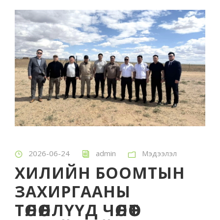
2026-06-24
admin
Мэдээлэл
ХИЛИЙН БООМТЫН
ЗАХИРГААНЫ
ТӨЛӨӨЛЛҮҮД ЧӨЛӨӨТ