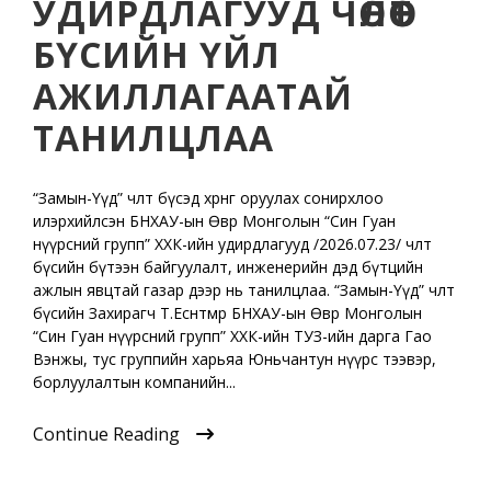
УДИРДЛАГУУД ЧӨЛӨӨТ
БҮСИЙН ҮЙЛ
АЖИЛЛАГААТАЙ
ТАНИЛЦЛАА
“Замын-Үүд” чөлөөт бүсэд хөрөнгө оруулах сонирхлоо
илэрхийлсэн БНХАУ-ын Өвөр Монголын “Син Гуан
нүүрсний групп” ХХК-ийн удирдлагууд /2026.07.23/ чөлөөт
бүсийн бүтээн байгуулалт, инженерийн дэд бүтцийн
ажлын явцтай газар дээр нь танилцлаа. “Замын-Үүд” чөлөөт
бүсийн Захирагч Т.Есөнтөмөр БНХАУ-ын Өвөр Монголын
“Син Гуан нүүрсний групп” ХХК-ийн ТУЗ-ийн дарга Гао
Вэнжы, тус группийн харьяа Юньчантун нүүрс тээвэр,
борлуулалтын компанийн...
Continue Reading