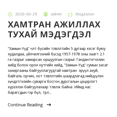
2026-06-29
admin
Мэдээлэл
ХАМТРАН АЖИЛЛАХ
ТУХАЙ МЭДЭГДЭЛ
“Замын-Үүд” чөлөөт бүсийн төлөвлөлтийн 5 дугаар хэсэг буюу
худалдаа, үйлчилгээний бүсэд 1957-1978 оны заагт 2.1
га газрыг хамарсан оршуулгын газрыг Гандантэгчэлин
хийд болон орон нутгийн хийд, “Замын-Үүд” сумын засаг
захиргааны байгууллагуудтай хамтран эрүүл ахуй,
байгаль орчин, хот төлөвлөлтийн шаардлагад нийцүүлэн
хүндэтгэлийн суварга босгон дурсгалын цэцэрлэгт
хүрээлэн байгуулахаар төлөвлөж байна. Иймд нас
барагсдын гэр бүл, төрөл...
Continue Reading